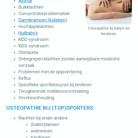
Astma
Buikklachten
Concentratieproblematiek
Darmkrampen (kolieken)
Hoofdpijnklachten
Osteopathie bij baby’s en
Huilbaby’s
kinderen
KIDD-syndroom
KISS-syndroom
Obstipatie
Onbegrepen klachten zonder aanwijsbare medische
oorzaak
Problemen met de spijsvertering
Reflux
Specifieke sportblessures bij kinderen
Terugkerende middenoorontsteking
Voorkeurshouding
OSTEOPATHIE BIJ (TOP)SPORTERS
Klachten bij onder andere
(ballet)dansen
wielrennen
hardlopen