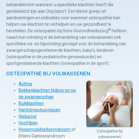
behandelvorm wanneer u specifieke klachten heeft die
gerelateerd zijn aan (top)sport. Een kleine greep uit
Manuele
aandoeningen en indicaties voor wanneer osteopathie kan
helpen uw klachten te verhelpen en uw gezondheid te
therapie
®
herstellen. De osteopaten bij Sens Gezondheidszorg
hebben
naast hun scholing in de behandeling van volwassenen ook
Viscerale
specifieke na- en bijscholing gevolgd voor de behandeling van
zwangerschapsgerelateerde klachten, baby’s, kinderen
therapie
(osteopathie in de pediatrische geneeskunde) en
Craniosacraal
sportgerelateerde klachten (osteopathie in de sport).
therapie
OSTEOPATHIE BIJ VOLWASSENEN
Fysiotherapie
Astma
Bekkenklachten tijdens en na
de zwangerschap
Buikklachten
Hartritmestoornissen
Hielspoor
Hoofdpijn
Hypermobiliteitssyndroom
of
Osteopathie bij
Ehlers Danlossyndroom
volwassenen