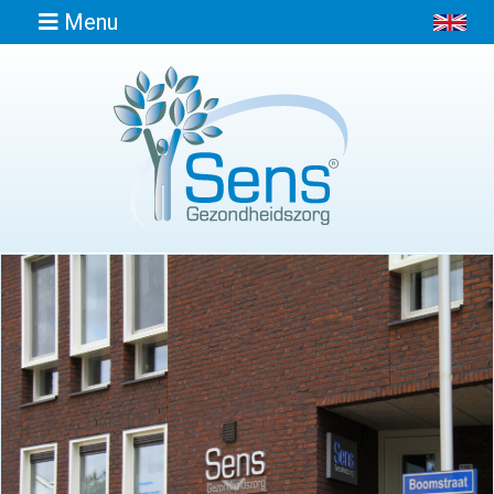
Menu
Home
Informatie
Afspraak
maken
Locaties
Contact
Osteopathie