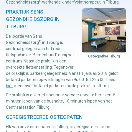
®
Gezondheidszorg
werkende kinderfysiotherapeut in Tilburg.
PRAKTIJK SENS
GEZONDHEIDSZORG IN
TILBURG
De locatie van Sens
®
Gezondheidszorg
in Tilburg is
centraal gelegen aan het rode
fietspad in de ‘Bomenbuurt’ nabij het
Osteopathie Tilburg
centrum. Naast de praktijk is een
overdekte fietsenstalling. Tegenover
de praktijk is parkeergelegenheid. Vanaf 1 januari 2018 geldt
betaald parkeren op werkdagen van 9u.00 tot 22u.00. Lees
hier
meer over betaald parkeren bij de praktijk in Tilburg.
De praktijk is ook met openbaar vervoer goed te bereiken: 5
minuten lopen van de bushalte, 10 minuten lopen van het
Centraal station Tilburg.
GEREGISTREERDE OSTEOPATEN
Elk van onze osteopaten in Tilburg is geregistreerd bij het