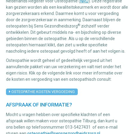
Nederlands Register voor Osteopathie (
NRO
). Deze registratie
kan gezien worden als een kwaliteitskeurmerk en wordt door alle
zorgverzekeraars erkend. Daarmee komt u voor vergoeding
door de zorgverzekeraar in aanmerking. Daarnaast blijven de
®
osteopaten bij Sens Gezondheidszorg
zichzelf verder
ontwikkelen. Dit gebeurt middels na- en bijscholing op diverse
gebieden binnen de osteopathie. Als u op de verschillende
osteopaten hiernaast klikt, dan ziet u welke specifieke
nascholing iedere osteopaat gevolgd heeft of aan het volgen is.
Osteopathie wordt geheel of gedeeltelijk vergoed uit het
aanvullende pakket van uw verzekering en valt niet onder het
eigen risico. Klik op de volgende link voor meer informatie over
de kosten en vergoeding van een osteopathisch consult:
OSTEOPATHIE KOSTEN VERGOEDING
AFSPRAAK OF INFORMATIE?
Mocht u vragen hebben over specifieke klachten of een
afspraak willen maken voor osteopathie Tilburg, dan kunt u
ons bellen op telefoonnummer 013-5427431 of een e-mail
sturen aan
osteopathie@sensgezondheidszorg.nl
.