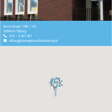
Manuele
therapie
Boomstraat 118E / 132
5038 GV Tilburg
Viscerale
013 – 5 427 431
tilburg@sensgezondheidszorg.nl
therapie
Craniosacraal
therapie
Fysiotherapie