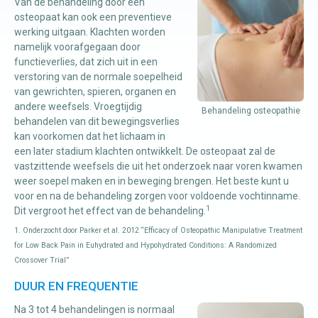
Van de behandeling door een
osteopaat kan ook een preventieve
werking uitgaan. Klachten worden
namelijk voorafgegaan door
functieverlies, dat zich uit in een
verstoring van de normale soepelheid
van gewrichten, spieren, organen en
andere weefsels. Vroegtijdig
Behandeling osteopathie
behandelen van dit bewegingsverlies
kan voorkomen dat het lichaam in
een later stadium klachten ontwikkelt. De osteopaat zal de
vastzittende weefsels die uit het onderzoek naar voren kwamen
weer soepel maken en in beweging brengen. Het beste kunt u
voor en na de behandeling zorgen voor voldoende vochtinname.
1
Dit vergroot het effect van de behandeling.
1. Onderzocht door Parker et al. 2012 “Efficacy of Osteopathic Manipulative Treatment
for Low Back Pain in Euhydrated and Hypohydrated Conditions: A Randomized
Crossover Trial”
DUUR EN FREQUENTIE
Na 3 tot 4 behandelingen is normaal