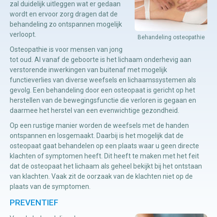
zal duidelijk uitleggen wat er gedaan
wordt en ervoor zorg dragen dat de
behandeling zo ontspannen mogelijk
Manuele
verloopt.
Behandeling osteopathie
therapie
Osteopathie is voor mensen van jong
tot oud. Al vanaf de geboorte is het lichaam onderhevig aan
Viscerale
verstorende inwerkingen van buitenaf met mogelijk
therapie
functieverlies van diverse weefsels en lichaamssystemen als
gevolg. Een behandeling door een osteopaat is gericht op het
Craniosacraal
herstellen van de bewegingsfunctie die verloren is gegaan en
therapie
daarmee het herstel van een evenwichtige gezondheid.
Op een rustige manier worden de weefsels met de handen
Fysiotherapie
ontspannen en losgemaakt. Daarbij is het mogelijk dat de
osteopaat gaat behandelen op een plaats waar u geen directe
klachten of symptomen heeft. Dit heeft te maken met het feit
dat de osteopaat het lichaam als geheel bekijkt bij het ontstaan
van klachten. Vaak zit de oorzaak van de klachten niet op de
plaats van de symptomen.
PREVENTIEF