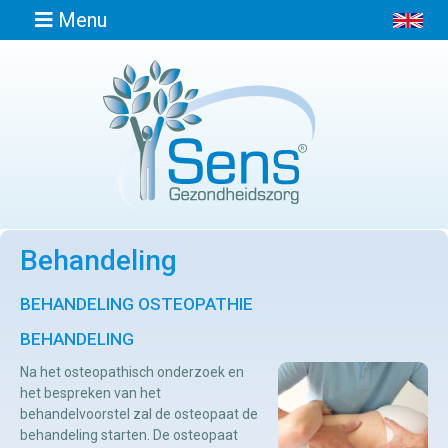
Menu
Home
Informatie
Behandeling
Afspraak
maken
BEHANDELING OSTEOPATHIE
BEHANDELING
Locaties
Na het osteopathisch onderzoek en
het bespreken van het
Contact
behandelvoorstel zal de osteopaat de
behandeling starten. De osteopaat
Osteopathie