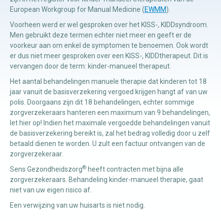
European Workgroup for Manual Medicine (
EWMM
).
Voorheen werd er wel gesproken over het KISS-, KIDDsyndroom.
Manuele
Men gebruikt deze termen echter niet meer en geeft er de
therapie
voorkeur aan om enkel de symptomen te benoemen. Ook wordt
er dus niet meer gesproken over een KISS-, KIDDtherapeut. Dit is
vervangen door de term: kinder-manueel therapeut.
Viscerale
therapie
Het aantal behandelingen manuele therapie dat kinderen tot 18
jaar vanuit de basisverzekering vergoed krijgen hangt af van uw
Craniosacraal
polis. Doorgaans zijn dit 18 behandelingen, echter sommige
therapie
zorgverzekeraars hanteren een maximum van 9 behandelingen,
let hier op! Indien het maximale vergoedde behandelingen vanuit
Fysiotherapie
de basisverzekering bereikt is, zal het bedrag volledig door u zelf
betaald dienen te worden. U zult een factuur ontvangen van de
zorgverzekeraar.
®
Sens Gezondheidszorg
heeft contracten met bijna alle
zorgverzekeraars. Behandeling kinder-manueel therapie, gaat
niet van uw eigen risico af.
Een verwijzing van uw huisarts is niet nodig.