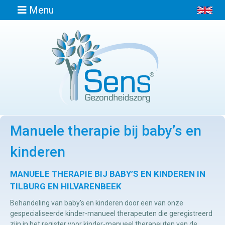
Menu
Home
Informatie
Manuele therapie bij baby’s en
Afspraak
maken
kinderen
Locaties
MANUELE THERAPIE BIJ BABY’S EN KINDEREN IN
TILBURG EN HILVARENBEEK
Behandeling van baby’s en kinderen door een van onze
Contact
gespecialiseerde kinder-manueel therapeuten die geregistreerd
Osteopathie
zijn in het register voor kinder-manueel therapeuten van de