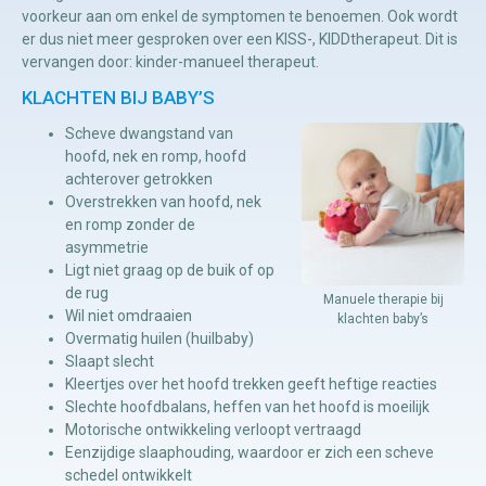
voorkeur aan om enkel de symptomen te benoemen. Ook wordt
er dus niet meer gesproken over een KISS-, KIDDtherapeut. Dit is
Manuele
vervangen door: kinder-manueel therapeut.
therapie
KLACHTEN BIJ BABY’S
Scheve dwangstand van
Viscerale
hoofd, nek en romp, hoofd
therapie
achterover getrokken
Overstrekken van hoofd, nek
Craniosacraal
en romp zonder de
therapie
asymmetrie
Ligt niet graag op de buik of op
Fysiotherapie
de rug
Manuele therapie bij
Wil niet omdraaien
klachten baby’s
Overmatig huilen (huilbaby)
Slaapt slecht
Kleertjes over het hoofd trekken geeft heftige reacties
Slechte hoofdbalans, heffen van het hoofd is moeilijk
Motorische ontwikkeling verloopt vertraagd
Eenzijdige slaaphouding, waardoor er zich een scheve
schedel ontwikkelt