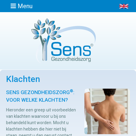
Menu
Home
Informatie
Klachten
Afspraak
maken
®
SENS GEZONDHEIDSZORG
:
VOOR WELKE KLACHTEN?
Locaties
Hieronder een greep uit voorbeelden
van klachten waarvoor u bij ons
behandeld kunt worden. Mocht u
Contact
klachten hebben die hier niet bij
Osteopathie
staan, neemt u dan gerust contact