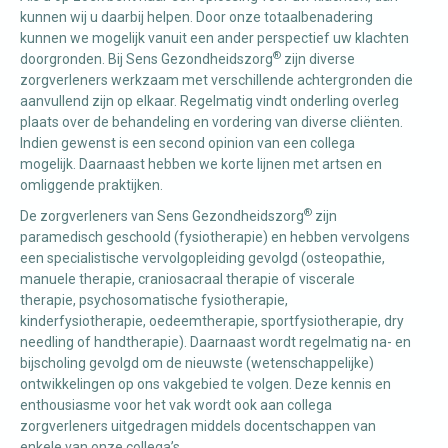
kunnen wij u daarbij helpen. Door onze totaalbenadering
kunnen we mogelijk vanuit een ander perspectief uw klachten
®
doorgronden. Bij Sens Gezondheidszorg
zijn diverse
zorgverleners werkzaam met verschillende achtergronden die
aanvullend zijn op elkaar. Regelmatig vindt onderling overleg
plaats over de behandeling en vordering van diverse cliënten.
Indien gewenst is een second opinion van een collega
mogelijk. Daarnaast hebben we korte lijnen met artsen en
omliggende praktijken.
®
De zorgverleners van Sens Gezondheidszorg
zijn
paramedisch geschoold (fysiotherapie) en hebben vervolgens
een specialistische vervolgopleiding gevolgd (osteopathie,
manuele therapie, craniosacraal therapie of viscerale
therapie, psychosomatische fysiotherapie,
kinderfysiotherapie, oedeemtherapie, sportfysiotherapie, dry
needling of handtherapie). Daarnaast wordt regelmatig na- en
bijscholing gevolgd om de nieuwste (wetenschappelijke)
ontwikkelingen op ons vakgebied te volgen. Deze kennis en
enthousiasme voor het vak wordt ook aan collega
zorgverleners uitgedragen middels docentschappen van
enkele van onze collega’s.