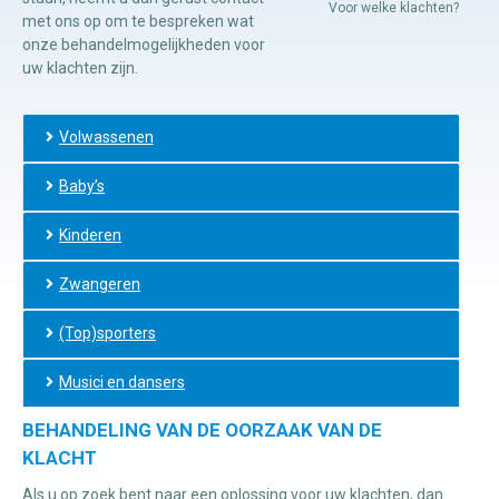
Voor welke klachten?
met ons op om te bespreken wat
onze behandelmogelijkheden voor
Manuele
uw klachten zijn.
therapie
Volwassenen
Viscerale
therapie
Baby’s
Craniosacraal
Kinderen
therapie
Zwangeren
Fysiotherapie
(Top)sporters
Musici en dansers
BEHANDELING VAN DE OORZAAK VAN DE
KLACHT
Als u op zoek bent naar een oplossing voor uw klachten, dan