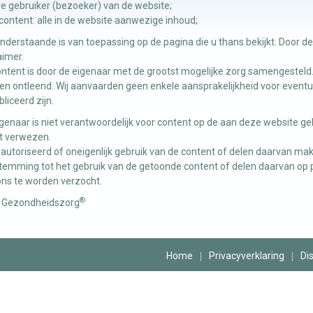
de gebruiker (bezoeker) van de website;
content: alle in de website aanwezige inhoud;
nderstaande is van toepassing op de pagina die u thans bekijkt. Door d
aimer.
ntent is door de eigenaar met de grootst mogelijke zorg samengesteld
n ontleend. Wij aanvaarden geen enkele aansprakelijkheid voor eventu
liceerd zijn.
genaar is niet verantwoordelijk voor content op de aan deze website 
t verwezen.
utoriseerd of oneigenlijk gebruik van de content of delen daarvan make
emming tot het gebruik van de getoonde content of delen daarvan op publ
ons te worden verzocht.
®
 Gezondheidszorg
Home
Privacyverklaring
Di