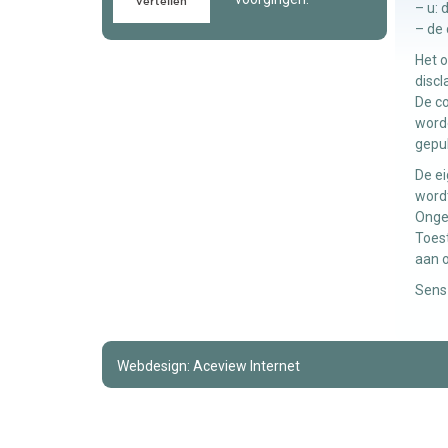
– u: 
– de 
Het o
discl
De co
worde
gepub
De ei
word
Ongea
Toest
aan 
Sens
Webdesign: Aceview Internet