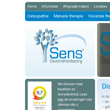
Home
Informatie
Afspraak maken
Locaties
Osteopathie
Manuele therapie
Viscerale th
We streven naar
Di
kwaliteit en
tevredenheid. Lees
In de
hier
de ervaringen van
– de 
cliënten die u
– geb
voorgingen.