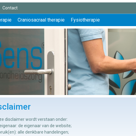
Contact
erapie
Craniosacraal therapie
Fysiotherapie
sclaimer
ze disclaimer wordt verstaan onder:
eigenaar: de eigenaar van de website;
ruik(en): alle denkbare handelingen;