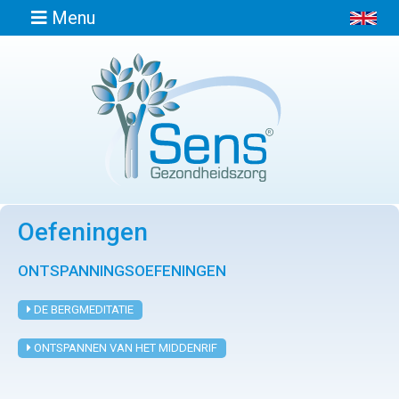
Menu
Home
Informatie
Oefeningen
Afspraak
maken
ONTSPANNINGSOEFENINGEN
Locaties
DE BERGMEDITATIE
ONTSPANNEN VAN HET MIDDENRIF
Contact
Osteopathie