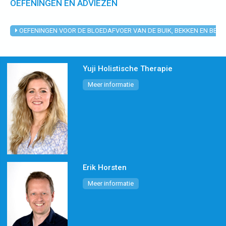
OEFENINGEN EN ADVIEZEN
OEFENINGEN VOOR DE BLOEDAFVOER VAN DE BUIK, BEKKEN EN BENE
Yuji Holistische Therapie
Meer informatie
Erik Horsten
Meer informatie