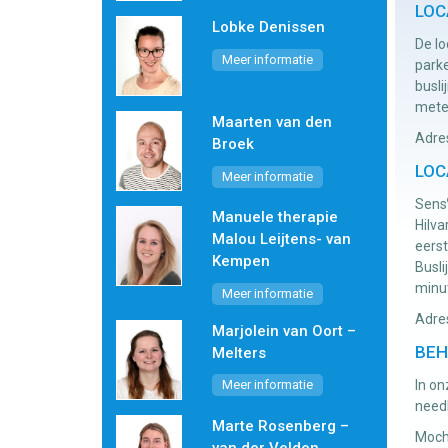
LOC
Lobke Denissen
De lo
Meer informatie
parke
busli
meter
Maarten van den
Adre
Broek
LOC
Meer informatie
Sens
Manuele therapie
Hilva
Malou Leijtens- van
eerst
Kempen
Busli
minu
Meer informatie
Adres
Marjolein van Oort –
BEH
Melters
In on
Meer informatie
need
Marte Rosenberg –
Moch
van der Velden