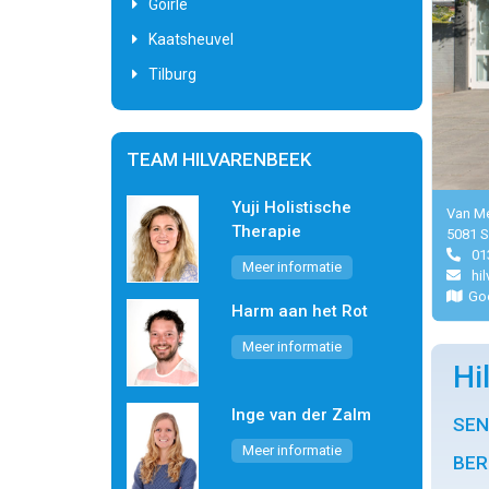
Goirle
Kaatsheuvel
Tilburg
TEAM HILVARENBEEK
Yuji Holistische
Van Me
Therapie
5081 S
01
Meer informatie
hi
Go
Harm aan het Rot
Meer informatie
Hi
Inge van der Zalm
SEN
Meer informatie
BER