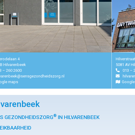
rodelaan 4
Hilverstraa
B Hilvarenbeek
5081 AV Hi
3 – 260 2600
013 – 
lvarenbeek@sensgezondheidszorg.nl
hilvar
ogle maps
Google
lvarenbeek
®
S GEZONDHEIDSZORG
IN HILVARENBEEK
EIKBAARHEID