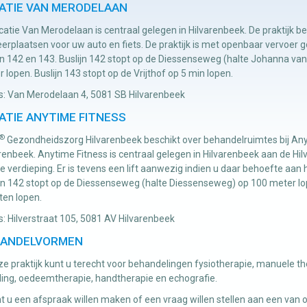
ATIE VAN MERODELAAN
catie Van Merodelaan is centraal gelegen in Hilvarenbeek. De praktijk be
erplaatsen voor uw auto en fiets. De praktijk is met openbaar vervoer 
jn 142 en 143. Buslijn 142 stopt op de Diessenseweg (halte Johanna va
 lopen. Buslijn 143 stopt op de Vrijthof op 5 min lopen.
s: Van Merodelaan 4, 5081 SB Hilvarenbeek
ATIE ANYTIME FITNESS
®
Gezondheidszorg Hilvarenbeek beschikt over behandelruimtes bij Any
renbeek. Anytime Fitness is centraal gelegen in Hilvarenbeek aan de Hil
e verdieping. Er is tevens een lift aanwezig indien u daar behoefte aan 
jn 142 stopt op de Diessenseweg (halte Diessenseweg) op 100 meter lope
ten lopen.
: Hilverstraat 105, 5081 AV Hilvarenbeek
ANDELVORMEN
ze praktijk kunt u terecht voor behandelingen fysiotherapie, manuele th
ling, oedeemtherapie, handtherapie en echografie.
t u een afspraak willen maken of een vraag willen stellen aan een va