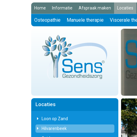
Home
Informatie
Afspraak maken
Locaties
Osteopathie
Manuele therapie
Viscerale th
Locaties
Loon op Zand
Hilvarenbeek