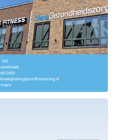
t 105
lvarenbeek
260 2600
enbeek@sensgezondheidszorg.nl
 maps