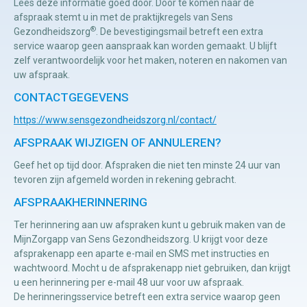
Lees deze informatie goed door. Door te komen naar de
afspraak stemt u in met de praktijkregels van Sens
®
Gezondheidszorg
. De bevestigingsmail betreft een extra
Manuele
service waarop geen aanspraak kan worden gemaakt. U blijft
therapie
zelf verantwoordelijk voor het maken, noteren en nakomen van
uw afspraak.
Viscerale
CONTACTGEGEVENS
therapie
https://www.sensgezondheidszorg.nl/contact/
Craniosacraal
AFSPRAAK WIJZIGEN OF ANNULEREN?
therapie
Geef het op tijd door. Afspraken die niet ten minste 24 uur van
Fysiotherapie
tevoren zijn afgemeld worden in rekening gebracht.
AFSPRAAKHERINNERING
Ter herinnering aan uw afspraken kunt u gebruik maken van de
MijnZorgapp van Sens Gezondheidszorg. U krijgt voor deze
afsprakenapp een aparte e-mail en SMS met instructies en
wachtwoord. Mocht u de afsprakenapp niet gebruiken, dan krijgt
u een herinnering per e-mail 48 uur voor uw afspraak.
De herinneringsservice betreft een extra service waarop geen