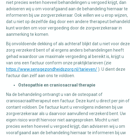
niet precies weten hoeveel behandelingen u vergoed krijgt, dan
adviseren wij u om voorafgaand aan de behandeling hiernaar te
informeren bij uw zorgverzekeraar. Ook willen we u erop wijzen,
dat u niet op dezelfde dag door een andere therapeut behandeld
kunt worden om voor vergoeding door de zorgverzekeraar in
aanmerking te komen.
Bij onvoldoende dekking of als achteraf blijkt dat u niet voor deze
zorg verzekerd bent of al ergens anders behandelingen heeft
gehad waardoor uw maximale vergoeding al bereikt is, krijgt u
van ons een factuur conform onze praktijktarieven (zie
https://www.sensgezondheidszorg.nl/tarieven/
). U dient deze
factuur dan zelf aan ons te voldoen.
Osteopathie en craniosacraal therapie
Na de behandeling ontvangt u van de osteopaat of
craniosacraaltherapeut een factuur. Deze kunt u direct per pin of
contant voldoen. De factuur kunt u vervolgens indienen bij uw
zorgverzekeraar als u daarvoor aanvullend verzekerd bent. Uw
eigen risico wordt hiervoor niet aangesproken. Mocht u niet
precies weten hoeveel u vergoed krijgt, dan adviseren wij u om
voorafgaand aan de behandeling hiernaar te informeren bij uw