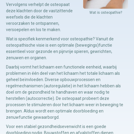
Vervolgens verhelpt de osteopaat
deze klachten door de vastzittende
Wat is osteopathie?
Manuele
weefsels die de klachten
veroorzaken te ontspannen,
therapie
versoepelen en los te maken.
Wat is specifiek kenmerkend voor osteopathie? Vanuit de
Viscerale
osteopathische visie is een optimale (bewegings)functie
therapie
essentieel voor gezonde en pijnvrije spieren, gewrichten,
zenuwen en organen.
Craniosacraal
Daarbij vormt het lichaam een functionele eenheid, waarbij
therapie
problemen in één deel van het lichaam het totale lichaam als
Fysiotherapie
geheel beïnvloeden. Diverse opbouwprocessen en
regelmechanismen (autoregulatie) in het lichaam hebben als
doel om de gezondheid te handhaven en waar nodig te
herstellen (autocorrectie). De osteopaat probeert deze
processen te stimuleren door het lichaam weer in beweging te
brengen. Aldus wordt een optimale doorbloeding en
zenuwfunctie gewaarborgd.
Voor een stabiel gezondheidsevenwicht is een goede
doorbloeding nodig. Bouwstoffen en afvalstoffen dienen