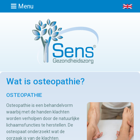
Menu
Home
Informatie
Wat is osteopathie?
Afspraak
maken
OSTEOPATHIE
Osteopathie is een behandelvorm
Locaties
waarbij met de handen klachten
worden verholpen door de natuurlijke
lichaamsfuncties te herstellen. De
Contact
osteopaat onderzoekt wat de
Osteopathie
oorzaak is van de klachten.