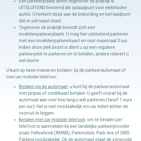
Een parkeerplaats direct tegenover de praktijk is
UITSLUITEND bestemd als oplaadpunt voor elektrische
auto’s. U herkent deze aan de bebording en het laadpunt
Manuele
dat er pal naast staat.
therapie
Tegenover de praktijk bevindt zich een
invalidenparkeerplaats. U mag hier uitsluitend parkeren
met een invalidenparkeerkaart en voor maximaal 3 uur.
Viscerale
Indien deze plek bezet is dient u op een reguliere
therapie
parkeerplek te parkeren en te betalen, anders riskeert u
een boete.
Craniosacraal
U kunt op twee manieren betalen: bij de parkeerautomaat of
therapie
met uw mobiele telefoon.
Fysiotherapie
Betalen via de automaat
: u kunt bij de parkeerautomaat
met pinpas of creditkaart betalen. U geeft vooraf bij de
automaat aan voor hoe lang u wilt parkeren (tarief 1 euro
per uur). Het is niet noodzakelijk om uw ticket achter de
voorruit te leggen.
Betalen met uw mobiele telefoon
: om te betalen per
telefoon is aanmelden bij een landelijke parkeerprovider
zoals Yellowbrick (ANWB), Parkmobile, Park-line of SMS
Parking noodzakelijk. Op de automaat staat de zonecode