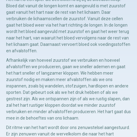
Bloed dat vanuit de longen komt en aangevuld is met zuurstof
gaat vanuit het hart naar de rest van het lichaam. Daar
Manuele
verbruiken de lichaamscellen de zuurstof. Vanuit deze cellen
therapie
gaat het bloed weer via het hart richting de longen. In de longen
wordt het bloed aangevuld met zuurstof en gaat het weer terug
naar het hart, van waaruit het bloed vervolgens naar de rest van
Viscerale
het lichaam gaat. Daarnaast vervoert bloed ook voedingsstoffen
therapie
en afvalstoffen.
Afhankelijk van hoeveel zuurstof we verbruiken en hoeveel
Craniosacraal
afvalstoffen we produceren, gaan we sneller ademen en gaat
therapie
het hart sneller of langzamer kloppen. We hebben meer
zuurstof nodig en maken meer afvalstoffen als we ons
Fysiotherapie
inspannen, zoals bij wandelen, stofzuigen, hardlopen en andere
sporten. Dat gebeurt ook als we het druk hebben of als we
gestrest zijn. Als we ontspannen zijn of als we rustig slapen, dan
zal het hart rustiger kloppen doordat we minder zuurstof
verbruiken en minder afvalstoffen produceren. Het hart gaat dus
mee in de behoeftes van ons lichaam.
Dit ritme van het hart wordt door ons zenuwstelsel aangestuurd.
Er zijn zenuwen vanuit de wervelkolom die naar het hart