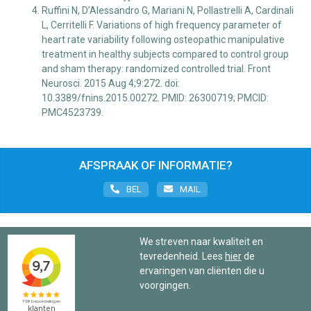
Ruffini N, D’Alessandro G, Mariani N, Pollastrelli A, Cardinali
L, Cerritelli F. Variations of high frequency parameter of
heart rate variability following osteopathic manipulative
treatment in healthy subjects compared to control group
and sham therapy: randomized controlled trial. Front
Neurosci. 2015 Aug 4;9:272. doi:
10.3389/fnins.2015.00272. PMID: 26300719; PMCID:
PMC4523739.
AFSPRAAK OF INFORMATIE?
BEL
MAIL
We streven naar kwaliteit en
tevredenheid. Lees
hier
de
ervaringen van cliënten die u
voorgingen.