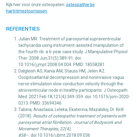
Kijk hier voor onze osteopaten:
osteopathie bij
hartritmestoornissen
.
REFERENTIES
Julian MR. Treatment of paroxysmal supraventricular
tachycardia using instrument-assisted manipulation of
the fourth rib: a 6-year case study. J Manipulative Physiol
Ther. 2008 Jun;31(5):389-91. doi:
10.1016/j.jmpt.2008.04.004. PMID: 18558281.
Dalgleish AS, Kania AM, Stauss HM, Jelen AZ.
Occipitoatlantal decompression and noninvasive vagus
nerve stimulation slow conduction velocity through the
atrioventricular node in healthy participants. J Osteopath
Med. 2021 Feb 18;121(4):349-359. doi: 10.1515/jom-2020-
0213. PMID: 33694346.
Tabina, Anastasia; Leleka, Ekaterina; Mazalskiy, Dr. Kirill
(2018).
Results of osteopathic treatment of patients with
paroxysmal atrial fibrillation. Journal of Bodywork and
Movement Therapies, 22(4),
858–.
doi:10.1016/j.jbmt.2018.09.036