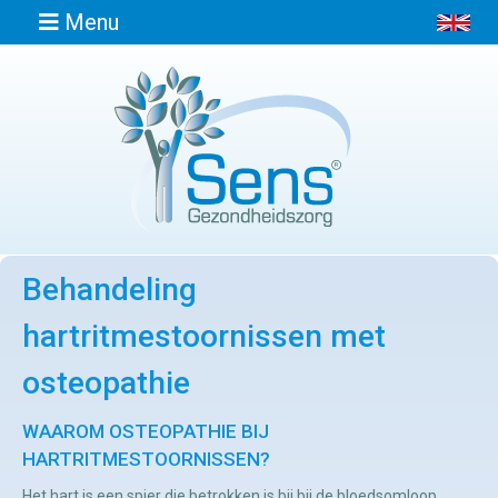
Menu
Home
Informatie
Behandeling
Afspraak
maken
hartritmestoornissen met
osteopathie
Locaties
WAAROM OSTEOPATHIE BIJ
Contact
HARTRITMESTOORNISSEN?
Osteopathie
Het hart is een spier die betrokken is bij bij de bloedsomloop.