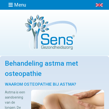
Menu
Home
Informatie
Behandeling astma met
Afspraak
maken
osteopathie
Locaties
WAAROM OSTEOPATHIE BIJ ASTMA?
Astma is een
aandoening
Contact
van de
Osteopathie
longen. De