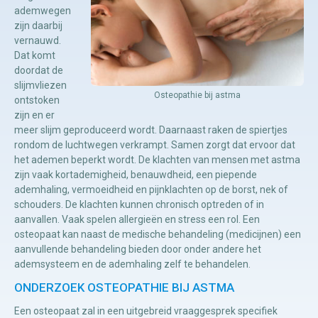
ademwegen
zijn daarbij
Manuele
vernauwd.
Dat komt
therapie
doordat de
slijmvliezen
Osteopathie bij astma
Viscerale
ontstoken
zijn en er
therapie
meer slijm geproduceerd wordt. Daarnaast raken de spiertjes
Craniosacraal
rondom de luchtwegen verkrampt. Samen zorgt dat ervoor dat
het ademen beperkt wordt. De klachten van mensen met astma
therapie
zijn vaak kortademigheid, benauwdheid, een piepende
Fysiotherapie
ademhaling, vermoeidheid en pijnklachten op de borst, nek of
schouders. De klachten kunnen chronisch optreden of in
aanvallen. Vaak spelen allergieën en stress een rol. Een
osteopaat kan naast de medische behandeling (medicijnen) een
aanvullende behandeling bieden door onder andere het
ademsysteem en de ademhaling zelf te behandelen.
ONDERZOEK OSTEOPATHIE BIJ ASTMA
Een osteopaat zal in een uitgebreid vraaggesprek specifiek