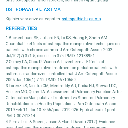
onze osteopaten willen spreken, dan horen wij dat graag!
OSTEOPAAT BIJ ASTMA
Kijk hier voor onze osteopaten:
osteopathie bij astma
.
REFERENTIES
1.Bockenhauer SE, Julliard KN, Lo KS, Huang E, Sheth AM.
Quantifiable effects of osteopathic manipulative techniques on
patients with chronic asthma. J Am Osteopath Assoc. 2002
Jul;102(7):371-5; discussion 375. PMID: 12138951.
2.Guiney PA, Chou R, Vianna A, Lovenheim J. Effects of
osteopathic manipulative treatment on pediatric patients with
asthma: a randomized controlled trial. J Am Osteopath Assoc.
2005 Jan;105(1):7-12. PMID: 15710659.
3.Lorenzo S, Nicotra CM, Mentreddy AR, Padia HJ, Stewart DO,
Hussein MO, Quinn TA. Assessment of Pulmonary Function After
Osteopathic Manipulative Treatment vs Standard Pulmonary
Rehabilitation in a Healthy Population. J Am Osteopath Assoc.
2019 Feb 11. doi: 10.7556/jaoa.2019.026. Epub ahead of print.
PMID: 30741314.
4.Perez, Luis & Sneed, Jason & Eland, David. (2012). Evidence-
based osteopathic manipulative treatment for common