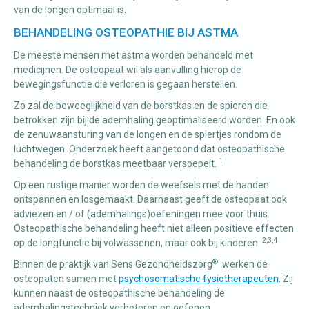
van de longen optimaal is.
BEHANDELING OSTEOPATHIE BIJ ASTMA
De meeste mensen met astma worden behandeld met
medicijnen. De osteopaat wil als aanvulling hierop de
bewegingsfunctie die verloren is gegaan herstellen.
Zo zal de beweeglijkheid van de borstkas en de spieren die
betrokken zijn bij de ademhaling geoptimaliseerd worden. En ook
de zenuwaansturing van de longen en de spiertjes rondom de
luchtwegen. Onderzoek heeft aangetoond dat osteopathische
1
behandeling de borstkas meetbaar versoepelt.
Op een rustige manier worden de weefsels met de handen
ontspannen en losgemaakt. Daarnaast geeft de osteopaat ook
adviezen en / of (ademhalings)oefeningen mee voor thuis.
Osteopathische behandeling heeft niet alleen positieve effecten
2,3,4
op de longfunctie bij volwassenen, maar ook bij kinderen.
®
Binnen de praktijk van Sens Gezondheidszorg
werken de
osteopaten samen met
psychosomatische fysiotherapeuten
. Zij
kunnen naast de osteopathische behandeling de
ademhalingstechniek verbeteren en oefenen.