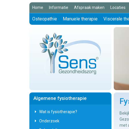
Home
Informatie
Afspraak maken
Locaties
Osteopathie
Manuele therapie
Viscerale th
Algemene fysiotherapie
Fy
Wat is fysiotherapie?
Beki
Gezo
Onderzoek
met a