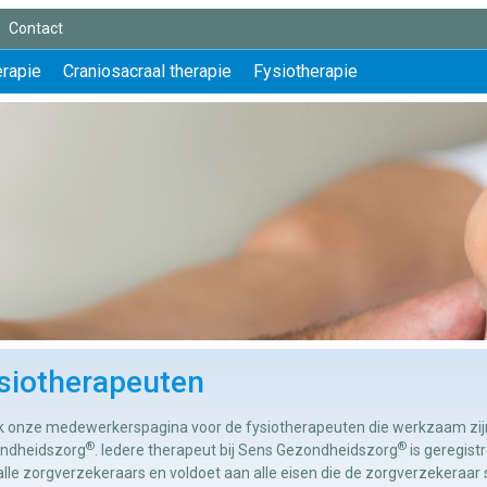
Contact
erapie
Craniosacraal therapie
Fysiotherapie
siotherapeuten
jk onze medewerkerspagina voor de fysiotherapeuten die werkzaam zijn
®
®
ndheidszorg
. Iedere therapeut bij Sens Gezondheidszorg
is geregist
lle zorgverzekeraars en voldoet aan alle eisen die de zorgverzekeraar 