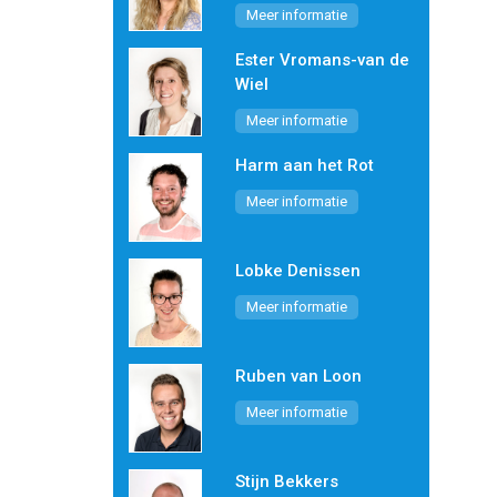
Meer informatie
Ester Vromans-van de
Wiel
Meer informatie
Harm aan het Rot
Meer informatie
Lobke Denissen
Meer informatie
Ruben van Loon
Meer informatie
Stijn Bekkers