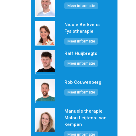
Meer informatie
Nicole Berkvens
Fysiotherapie
Meer informatie
Ralf Huijbregts
Meer informatie
Rob Couwenberg
Meer informatie
Manuele therapie
Malou Leijtens- van
Kempen
Meer informatie