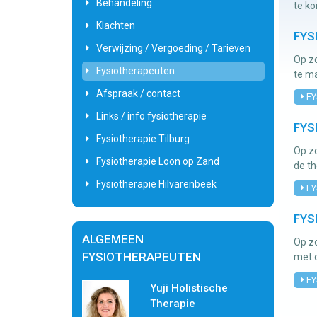
Behandeling
te ko
Klachten
FYS
Verwijzing / Vergoeding / Tarieven
Op zo
Fysiotherapeuten
te m
Afspraak / contact
FY
Links / info fysiotherapie
FYS
Fysiotherapie Tilburg
Op zo
Fysiotherapie Loon op Zand
de t
Fysiotherapie Hilvarenbeek
FY
FYS
ALGEMEEN
Op zo
FYSIOTHERAPEUTEN
met 
FY
Yuji Holistische
Therapie