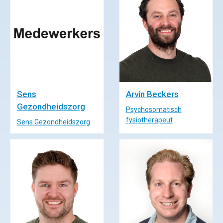
Manuele
therapie
Viscerale
therapie
Sens
Arvin Beckers
Craniosacraal
Gezondheidszorg
Psychosomatisch
therapie
fysiotherapeut
Sens Gezondheidszorg
Fysiotherapie