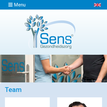
Menu
Home
Informatie
Afspraak
maken
Locaties
Team
Contact
Osteopathie