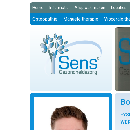
Home
Informatie
Afspraak maken
Locaties
Osteopathie
Manuele therapie
Viscerale th
Bo
FYS
WER