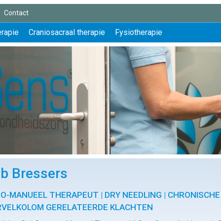
Contact
erapie
Craniosacraal therapie
Fysiotherapie
b Bressers
IO-MANUEEL THERAPEUT | DRY NEEDLING | CHRONISCHE P
VELKOLOM GERELATEERDE KLACHTEN