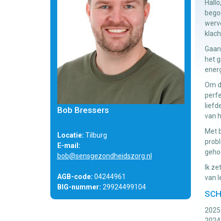
Hallo
begon
werve
klach
Gaand
het g
energ
Om de
perfe
liefd
Bob Bressers
van h
Met b
Locatie:
Tilburg
probl
E-mail:
gehoo
bob@sensgezondheidszorg.nl
Ik ze
AGB-code:
04244961
van l
BIG-nummer:
29924499104
SCH
2025 
2024