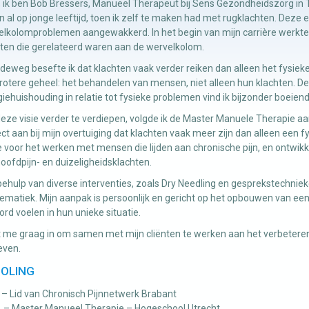
, ik ben Bob Bressers, Manueel Therapeut bij Sens Gezondheidszorg in T
 al op jonge leeftijd, toen ik zelf te maken had met rugklachten. Deze 
lkolomproblemen aangewakkerd. In het begin van mijn carrière werkte ik
ten die gerelateerd waren aan de wervelkolom.
eweg besefte ik dat klachten vaak verder reiken dan alleen het fysieke a
rotere geheel: het behandelen van mensen, niet alleen hun klachten. D
iehuishouding in relatie tot fysieke problemen vind ik bijzonder boeiend
ze visie verder te verdiepen, volgde ik de Master Manuele Therapie aa
ct aan bij mijn overtuiging dat klachten vaak meer zijn dan alleen een fy
e voor het werken met mensen die lijden aan chronische pijn, en ontwikk
oofdpijn- en duizeligheidsklachten.
ehulp van diverse interventies, zoals Dry Needling en gesprekstechni
ematiek. Mijn aanpak is persoonlijk en gericht op het opbouwen van ee
rd voelen in hun unieke situatie.
t me graag in om samen met mijn cliënten te werken aan het verbeteren
even.
OLING
– Lid van Chronisch Pijnnetwerk Brabant
 – Master Manueel Therapie – Hogeschool Utrecht