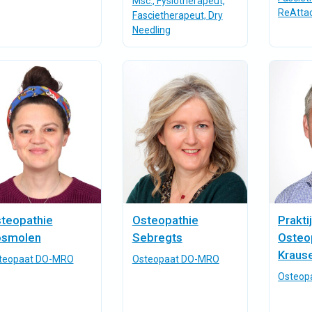
Msc., Fysiotherapeut,
ReAtta
Fascietherapeut, Dry
Needling
teopathie
Osteopathie
Prakti
smolen
Sebregts
Osteo
Kraus
teopaat DO-MRO
Osteopaat DO-MRO
Osteop