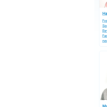
Ha
Fy
Sp
Rev
Fas
ne
Ma