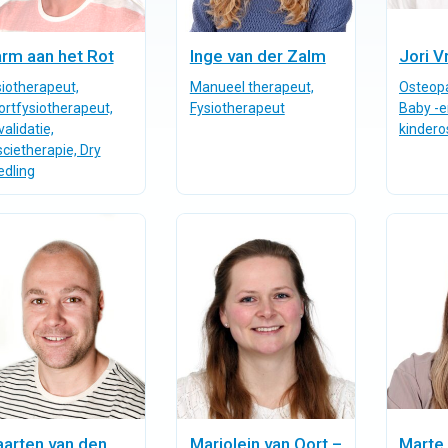
rm aan het Rot
Inge van der Zalm
Jori 
siotherapeut,
Manueel therapeut,
Osteop
ortfysiotherapeut,
Fysiotherapeut
Baby -e
alidatie,
kindero
cietherapie, Dry
edling
arten van den
Marjolein van Oort –
Marte