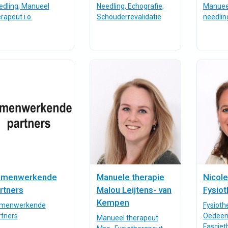
edling, Manueel
Needling, Echografie,
Manueel
rapeut i.o.
Schouderrevalidatie
needlin
amenwerkende
Manuele therapie
Nicol
rtners
Malou Leijtens- van
Fysiot
Kempen
menwerkende
Fysioth
rtners
Oedeem
Manueel therapeut
Fasciet