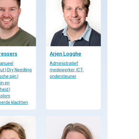
ressers
Arjen Logghe
Manueel
Administratief
ut | Dry Needling
medewerker, ICT-
sche pijn |
ondersteuner
jn en
heid |
kolom
eerde klachten