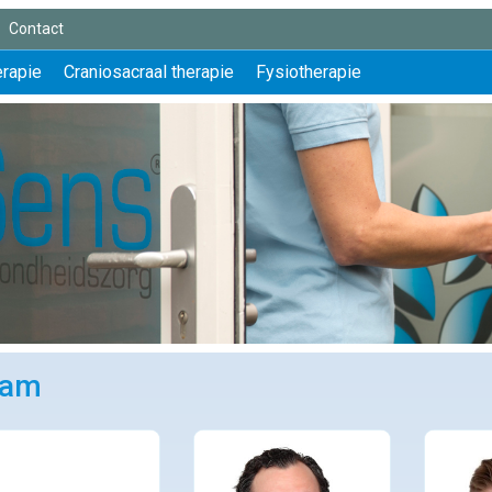
Contact
erapie
Craniosacraal therapie
Fysiotherapie
eam