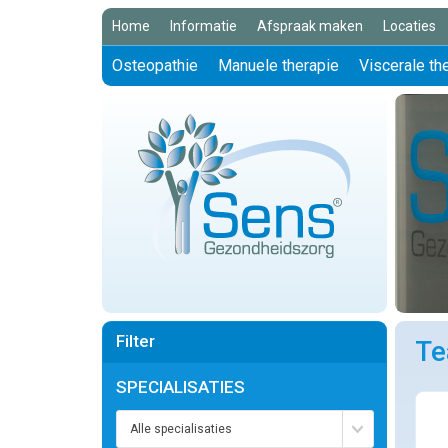
Home
Informatie
Afspraak maken
Locaties
Osteopathie
Manuele therapie
Viscerale th
Filter
T
SPECIALISATIES