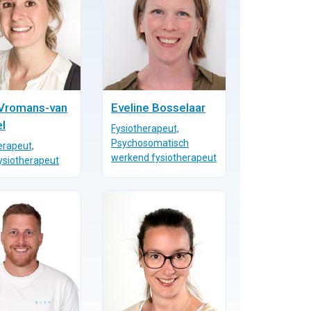
 Vromans-van
Eveline Bosselaar
l
Fysiotherapeut,
Psychosomatisch
erapeut,
werkend fysiotherapeut
ysiotherapeut