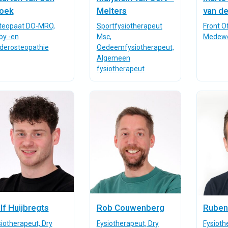
oek
Melters
van de
teopaat DO-MRO,
Sportfysiotherapeut
Front Of
by -en
Msc,
Medewe
nderosteopathie
Oedeemfysiotherapeut,
Algemeen
fysiotherapeut
lf Huijbregts
Rob Couwenberg
Ruben
iotherapeut, Dry
Fysiotherapeut, Dry
Fysioth