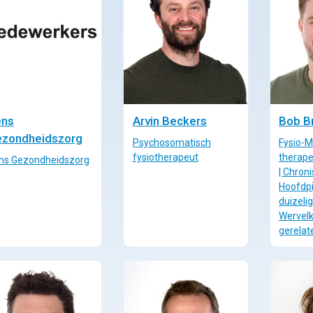
ns
Arvin Beckers
Bob B
zondheidszorg
Psychosomatisch
Fysio-
fysiotherapeut
therape
ns Gezondheidszorg
| Chroni
Hoofdpi
duizelig
Wervel
gerelat