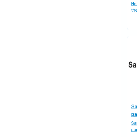
Ne
the
S
pa
Sa
pa