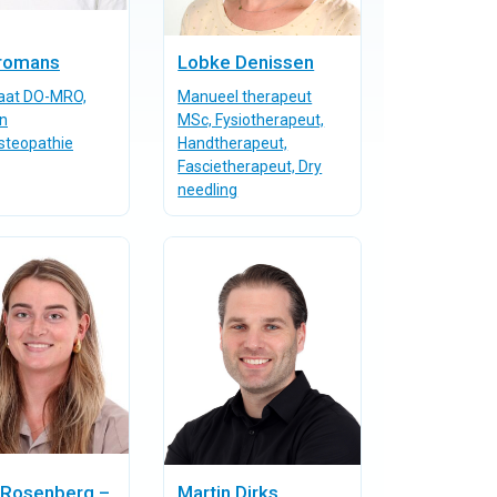
Vromans
Lobke Denissen
aat DO-MRO,
Manueel therapeut
n
MSc, Fysiotherapeut,
steopathie
Handtherapeut,
Fascietherapeut, Dry
needling
 Rosenberg –
Martin Dirks