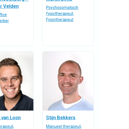
r Velden
Psychosomatisch
fysiotherapeut,
fice
Fysiotherapeut
rker
 van Loon
Stijn Bekkers
erapeut,
Manueel therapeut,