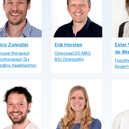
lco Zonruiter
Erik Horsten
Ester
de Wie
nueel therapeut,
Osteopaat DO-MRO,
iotherapeut, Dry
BSc Osteopathy
Fysioth
edling, Kaakklachten
Kinderf