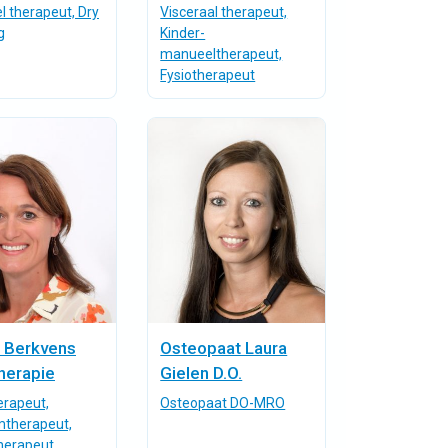
 therapeut, Dry
Visceraal therapeut,
g
Kinder-
manueeltherapeut,
Fysiotherapeut
e Berkvens
Osteopaat Laura
herapie
Gielen D.O.
erapeut,
Osteopaat DO-MRO
therapeut,
herapeut,