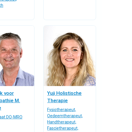
ch
jk voor
Yuji Holistische
pathie M.
Therapie
e
Fysiotherapeut,
Oedeemtherapeut,
aat DO-MRO
Handtherapeut,
Fascietherapeut,