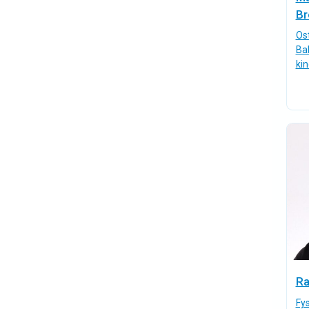
Br
Os
Ba
ki
Ra
Fys