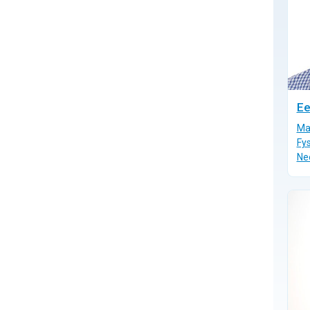
Ee
Ma
Fys
Ne