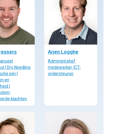
ressers
Arjen Logghe
Manueel
Administratief
ut | Dry Needling
medewerker, ICT-
sche pijn |
ondersteuner
jn en
heid |
kolom
eerde klachten