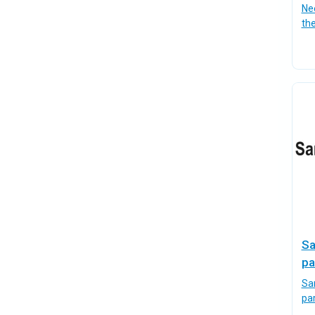
Ne
the
S
pa
Sa
pa