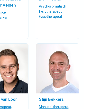
r Velden
Psychosomatisch
fysiotherapeut,
fice
Fysiotherapeut
rker
 van Loon
Stijn Bekkers
erapeut,
Manueel therapeut,