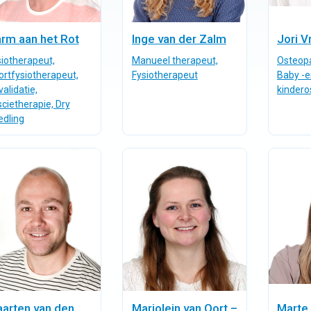
rm aan het Rot
Inge van der Zalm
Jori 
siotherapeut,
Manueel therapeut,
Osteop
ortfysiotherapeut,
Fysiotherapeut
Baby -e
alidatie,
kindero
cietherapie, Dry
edling
arten van den
Marjolein van Oort –
Marte