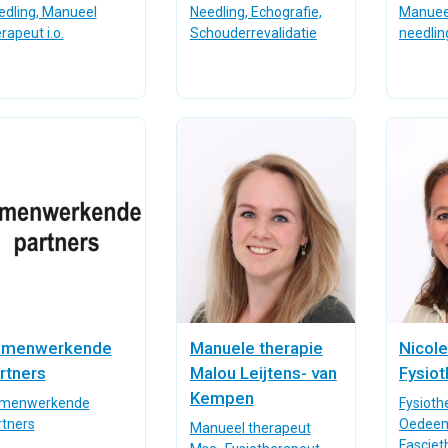
edling, Manueel
Needling, Echografie,
Manueel
rapeut i.o.
Schouderrevalidatie
needlin
amenwerkende
Manuele therapie
Nicol
rtners
Malou Leijtens- van
Fysiot
Kempen
menwerkende
Fysioth
rtners
Oedeem
Manueel therapeut
Fasciet