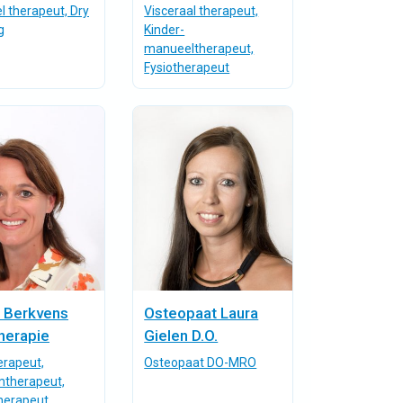
 therapeut, Dry
Visceraal therapeut,
g
Kinder-
manueeltherapeut,
Fysiotherapeut
e Berkvens
Osteopaat Laura
herapie
Gielen D.O.
erapeut,
Osteopaat DO-MRO
therapeut,
herapeut,