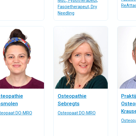
Msc., Fysiotherapeut,
ReAtta
Fascietherapeut, Dry
Needling
teopathie
Osteopathie
Prakti
smolen
Sebregts
Osteo
Kraus
teopaat DO-MRO
Osteopaat DO-MRO
Osteop