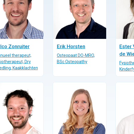
lco Zonruiter
Erik Horsten
Ester
de Wie
nueel therapeut,
Osteopaat DO-MRO,
iotherapeut, Dry
BSc Osteopathy
Fysioth
edling, Kaakklachten
Kinderf