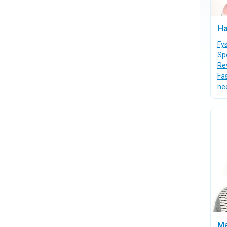
Ha
Fy
Sp
Rev
Fas
ne
Ma