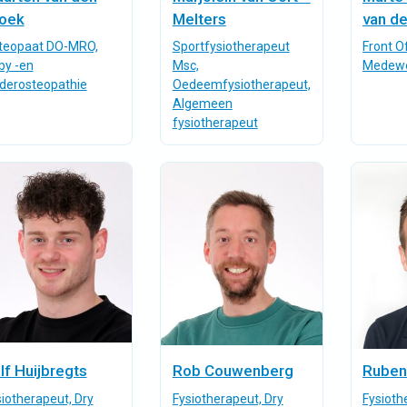
oek
Melters
van de
teopaat DO-MRO,
Sportfysiotherapeut
Front Of
by -en
Msc,
Medewe
nderosteopathie
Oedeemfysiotherapeut,
Algemeen
fysiotherapeut
lf Huijbregts
Rob Couwenberg
Ruben
iotherapeut, Dry
Fysiotherapeut, Dry
Fysioth