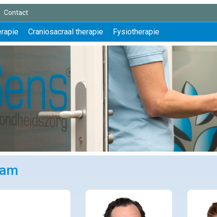
Contact
erapie
Craniosacraal therapie
Fysiotherapie
eam