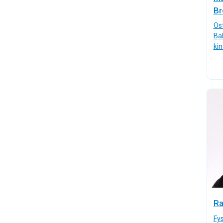
Br
Os
Ba
ki
Ra
Fys