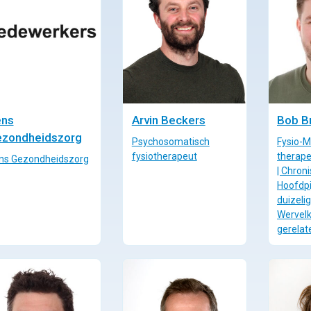
ns
Arvin Beckers
Bob B
zondheidszorg
Psychosomatisch
Fysio-
fysiotherapeut
therape
ns Gezondheidszorg
| Chroni
Hoofdpi
duizelig
Wervel
gerelat