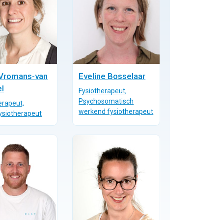
 Vromans-van
Eveline Bosselaar
l
Fysiotherapeut,
Psychosomatisch
erapeut,
werkend fysiotherapeut
ysiotherapeut