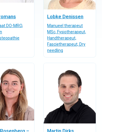
Vromans
Lobke Denissen
aat DO-MRO,
Manueel therapeut
n
MSc, Fysiotherapeut,
steopathie
Handtherapeut,
Fascietherapeut, Dry
needling
 Rosenberg –
Martin Dirks