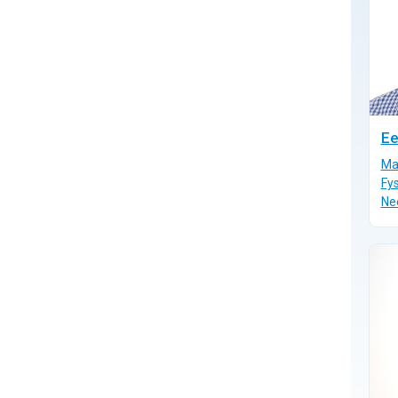
Ee
Ma
Fys
Ne