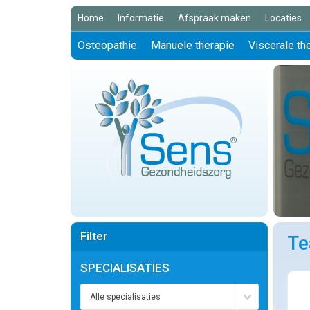
Home
Informatie
Afspraak maken
Locaties
Osteopathie
Manuele therapie
Viscerale th
Filter
T
SPECIALISATIES