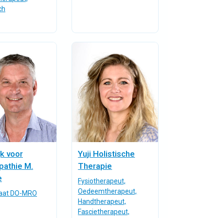
ch
jk voor
Yuji Holistische
pathie M.
Therapie
e
Fysiotherapeut,
Oedeemtherapeut,
aat DO-MRO
Handtherapeut,
Fascietherapeut,