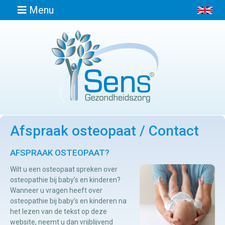
Menu
Home
Informatie
Afspraak osteopaat / Contact
Afspraak
maken
AFSPRAAK OSTEOPAAT?
Wilt u een osteopaat spreken over
Locaties
osteopathie bij baby’s en kinderen?
Wanneer u vragen heeft over
osteopathie bij baby’s en kinderen na
Contact
het lezen van de tekst op deze
Osteopathie
website, neemt u dan vrijblijvend