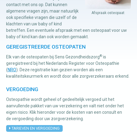
contact met ons op. Dat kunnen
algemene vragen zijn, maar natuurlijk
Afspraak osteopaat
Manuele
ook specifieke vragen die uzelf of de
klachten van uw baby of kind
therapie
betreffen. Een eventuele afspraak met een osteopaat voor uw
baby of kind kan dan ook worden gemaakt.
Viscerale
GEREGISTREERDE OSTEOPATEN
therapie
®
Elk van de osteopaten bij Sens Gezondheidszorg
is
Craniosacraal
geregistreerd bij het Nederlands Register voor Osteopathie
therapie
(
NRO
). Deze registratie kan gezien worden als een
kwaliteitskeurmerk en wordt door alle zorgverzekeraars erkend.
Fysiotherapie
VERGOEDING
Osteopathie wordt geheel of gedeeltelijk vergoed uit het
aanvullende pakket van uw verzekering en valt niet onder het
eigen risico. Klik hieronder voor de kosten van een consult en
de vergoeding door uw zorgverzekering.
TARIEVEN EN VERGOEDING