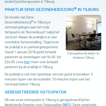
kinderfysiotherapeuten in Tilburg.
®
PRAKTIJK SENS GEZONDHEIDSZORG
IN TILBURG
De locatie van Sens
®
Gezondheidszorg
in Tilburg is
centraal gelegen aan het rode
fietspad in de ‘Bomenbuurt’ nabij het
centrum. Naast de praktijk is er een
overdekte fietsenstalling. Tegenover
de praktijk is er parkeergelegenheid.
Vanaf 1 januari 2018 geldt betaald
Osteopathie bij baby’s en
parkeren op werkdagen van 9u.00 tot
kinderen Tilburg
22u.00. Lees
hier
meer over betaald
parkeren bij de praktijk in Tilburg.
De praktijk is ook met openbaar vervoer goed te bereiken: 5
minuten lopen van de bushalte, 10 minuten lopen van het
Centraal station Tilburg.
GEREGISTREERDE OSTEOPATEN
Elk van onze osteopaten in Tilburg is geregistreerd bij het
Nederlands Register voor Osteopathie (
NRO
). Deze registratie