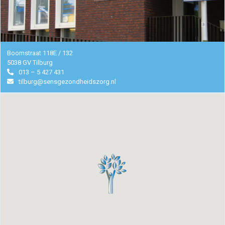
Manuele
therapie
Boomstraat 118E / 132
5038 GV Tilburg
Viscerale
013 – 5 427 431
tilburg@sensgezondheidszorg.nl
therapie
Craniosacraal
therapie
Fysiotherapie