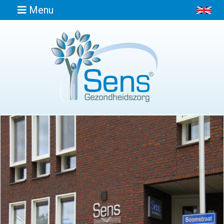
Menu
Home
Informatie
Afspraak
maken
Locaties
Contact
Osteopathie