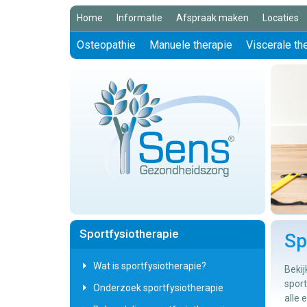
Home
Informatie
Afspraak maken
Locaties
Osteopathie
Manuele therapie
Viscerale th
Sportfysiotherapie
Sp
Wat is sportfysiotherapie?
Beki
spor
Onderzoek sportfysiotherapie
alle 