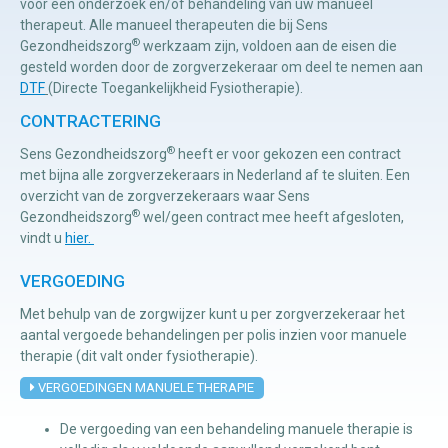
voor een onderzoek en/of behandeling van uw manueel
therapeut. Alle manueel therapeuten die bij Sens
®
Gezondheidszorg
werkzaam zijn, voldoen aan de eisen die
Manuele
gesteld worden door de zorgverzekeraar om deel te nemen aan
therapie
DTF
(Directe Toegankelijkheid Fysiotherapie).
CONTRACTERING
Viscerale
®
Sens Gezondheidszorg
heeft er voor gekozen een contract
therapie
met bijna alle zorgverzekeraars in Nederland af te sluiten. Een
overzicht van de zorgverzekeraars waar Sens
Craniosacraal
®
Gezondheidszorg
wel/geen contract mee heeft afgesloten,
therapie
vindt u
hier.
Fysiotherapie
VERGOEDING
Met behulp van de zorgwijzer kunt u per zorgverzekeraar het
aantal vergoede behandelingen per polis inzien voor manuele
therapie (dit valt onder fysiotherapie).
VERGOEDINGEN MANUELE THERAPIE
De vergoeding van een behandeling manuele therapie is