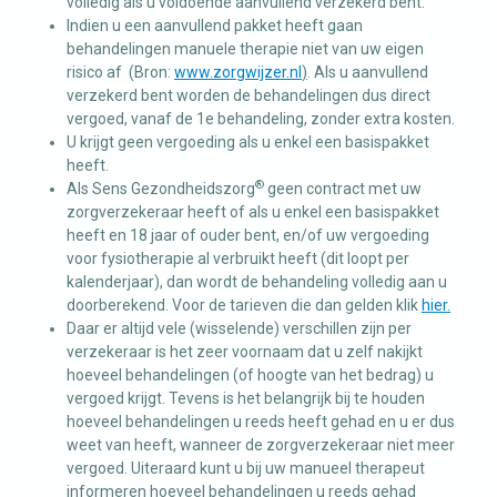
volledig als u voldoende aanvullend verzekerd bent.
Indien u een aanvullend pakket heeft gaan
behandelingen manuele therapie niet van uw eigen
risico af (Bron:
www.zorgwijzer.nl
)
. Als u aanvullend
verzekerd bent worden de behandelingen dus direct
vergoed, vanaf de 1e behandeling, zonder extra kosten.
U krijgt geen vergoeding als u enkel een basispakket
heeft.
®
Als Sens Gezondheidszorg
geen contract met uw
zorgverzekeraar heeft of als u enkel een basispakket
heeft en 18 jaar of ouder bent, en/of uw vergoeding
voor fysiotherapie al verbruikt heeft (dit loopt per
kalenderjaar), dan wordt de behandeling volledig aan u
doorberekend. Voor de tarieven die dan gelden klik
hier.
Daar er altijd vele (wisselende) verschillen zijn per
verzekeraar is het zeer voornaam dat u zelf nakijkt
hoeveel behandelingen (of hoogte van het bedrag) u
vergoed krijgt. Tevens is het belangrijk bij te houden
hoeveel behandelingen u reeds heeft gehad en u er dus
weet van heeft, wanneer de zorgverzekeraar niet meer
vergoed. Uiteraard kunt u bij uw manueel therapeut
informeren hoeveel behandelingen u reeds gehad