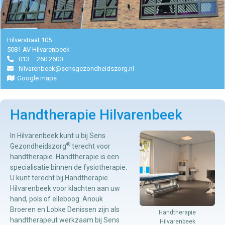
Hilverstraat 105
5081 AV Hilvarenbeek
013 – 260 2600
hilvarenbeek@sensgezondheidszorg.nl
Google maps
Handtherapie Hilvarenbeek
In Hilvarenbeek kunt u bij Sens
®
Gezondheidszorg
terecht voor
handtherapie. Handtherapie is een
specialisatie binnen de fysiotherapie.
U kunt terecht bij Handtherapie
Hilvarenbeek voor klachten aan uw
hand, pols of elleboog. Anouk
Broeren en Lobke Denissen zijn als
Handtherapie
handtherapeut werkzaam bij Sens
Hilvarenbeek