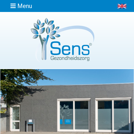
Menu
Home
Informatie
Afspraak
maken
Locaties
Contact
Osteopathie