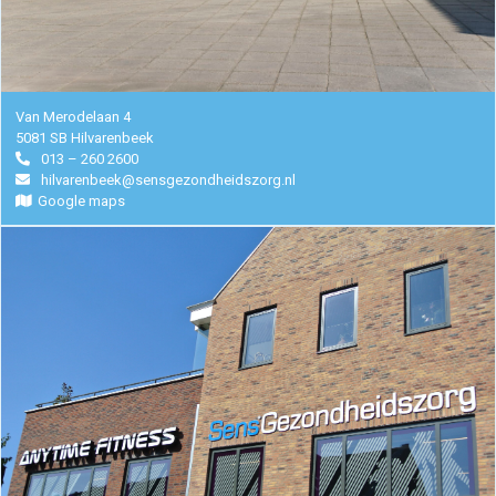
Manuele
therapie
Van Merodelaan 4
5081 SB Hilvarenbeek
Viscerale
013 – 260 2600
hilvarenbeek@sensgezondheidszorg.nl
therapie
Google maps
Craniosacraal
therapie
Fysiotherapie