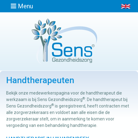
Menu
Home
Informatie
Handtherapeuten
Afspraak
maken
Bekijk onze medewerkerspagina voor de handtherapeut die
®
werkzaam is bij Sens Gezondheidszorg
. De handtherapeut bij
®
Locaties
Sens Gezondheidszorg
is geregistreerd, heeft contracten met
alle zorgverzekeraars en voldoet aan alle eisen die de
zorgverzekeraar stelt, om in aanmerking te komen voor
Contact
vergoeding van een behandeling handtherapie.
Osteopathie