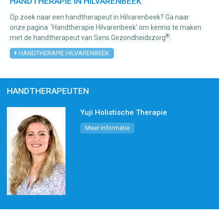
HANDTHERAPIE IN HILVARENBEEK
Op zoek naar een handtherapeut in Hilvarenbeek? Ga naar
Manuele
onze pagina ‘Handtherapie Hilvarenbeek’ om kennis te maken
®
met de handtherapeut van Sens Gezondheidszorg
.
therapie
HANDTHERAPIE HILVARENBEEK
Viscerale
therapie
HANDTHERAPEUTEN
Craniosacraal
therapie
Yuji Holistische Therapie
Fysiotherapie
Meer informatie