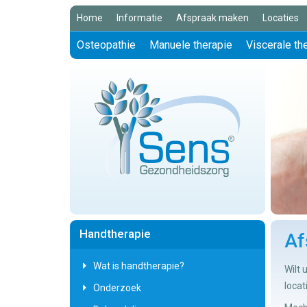
Home
Informatie
Afspraak maken
Locaties
Osteopathie
Manuele therapie
Viscerale th
Handtherapie
Af
Wat is handtherapie?
Wilt
locat
Onderzoek