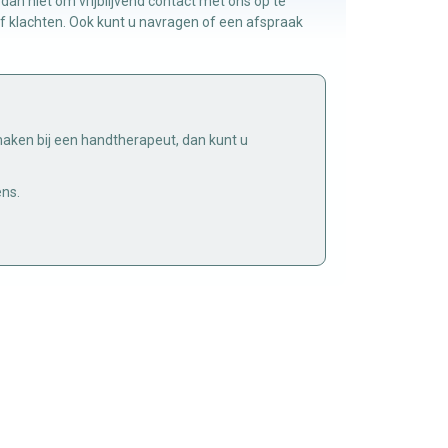
dan niet om vrijblijvend contact met ons op te
of klachten. Ook kunt u navragen of een afspraak
maken bij een handtherapeut, dan kunt u
ens.