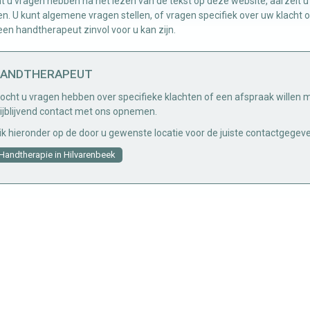
 u vragen hebben na het lezen van de tekst op deze website, aarzelt u 
. U kunt algemene vragen stellen, of vragen specifiek over uw klacht 
en handtherapeut zinvol voor u kan zijn.
ANDTHERAPEUT
ocht u vragen hebben over specifieke klachten of een afspraak willen 
rijblijvend contact met ons opnemen.
lik hieronder op de door u gewenste locatie voor de juiste contactgegev
Handtherapie in Hilvarenbeek