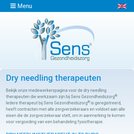
Menu
Home
Informatie
Dry needling therapeuten
Afspraak
maken
Bekijk onze medewerkerspagina voor de dry needling
®
therapeuten die werkzaam zijn bij Sens Gezondheidszorg
.
®
Locaties
Iedere therapeut bij Sens Gezondheidszorg
is geregistreerd,
heeft contracten met alle zorgverzekeraars en voldoet aan alle
eisen die de zorgverzekeraar stelt, om in aanmerking te komen
Contact
voor vergoeding van een behandeling fysiotherapie.
Osteopathie