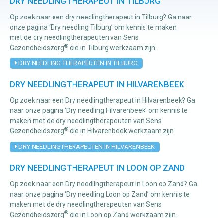
DRY NEEDLINGTHERAPEUT IN TILBURG
Op zoek naar een dry needlingtherapeut in Tilburg? Ga naar
Manuele
onze pagina ‘Dry needling Tilburg’ om kennis te maken
met de dry needlingtherapeuten van Sens
therapie
®
Gezondheidszorg
die in Tilburg werkzaam zijn.
DRY NEEDLING THERAPEUTEN IN TILBURG
Viscerale
therapie
DRY NEEDLINGTHERAPEUT IN HILVARENBEEK
Craniosacraal
Op zoek naar een Dry needlingtherapeut in Hilvarenbeek? Ga
therapie
naar onze pagina ‘Dry needling Hilvarenbeek’ om kennis te
maken met de dry needlingtherapeuten van Sens
Fysiotherapie
®
Gezondheidszorg
die in Hilvarenbeek werkzaam zijn.
DRY NEEDLINGTHERAPEUTEN IN HILVARENBEEK
DRY NEEDLINGTHERAPEUT IN LOON OP ZAND
Op zoek naar een Dry needlingtherapeut in Loon op Zand? Ga
naar onze pagina ‘Dry needling Loon op Zand’ om kennis te
maken met de dry needlingtherapeuten van Sens
®
Gezondheidszorg
die in Loon op Zand werkzaam zijn.