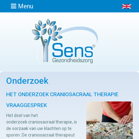
Menu
Home
Informatie
Onderzoek
Afspraak
maken
HET ONDERZOEK CRANIOSACRAAL THERAPIE
VRAAGGESPREK
Locaties
Het doel van het
onderzoek craniosacraal therapie, is
Contact
de oorzaak van uw klachten op te
sporen. De craniosacraal therapeut
Osteopathie