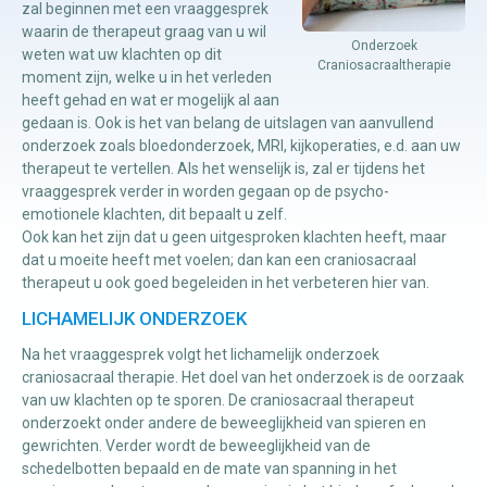
zal beginnen met een vraaggesprek
waarin de therapeut graag van u wil
Onderzoek
weten wat uw klachten op dit
Manuele
Craniosacraaltherapie
moment zijn, welke u in het verleden
therapie
heeft gehad en wat er mogelijk al aan
gedaan is. Ook is het van belang de uitslagen van aanvullend
onderzoek zoals bloedonderzoek, MRI, kijkoperaties, e.d. aan uw
Viscerale
therapeut te vertellen. Als het wenselijk is, zal er tijdens het
therapie
vraaggesprek verder in worden gegaan op de psycho-
emotionele klachten, dit bepaalt u zelf.
Craniosacraal
Ook kan het zijn dat u geen uitgesproken klachten heeft, maar
therapie
dat u moeite heeft met voelen; dan kan een craniosacraal
therapeut u ook goed begeleiden in het verbeteren hier van.
Fysiotherapie
LICHAMELIJK ONDERZOEK
Na het vraaggesprek volgt het lichamelijk onderzoek
craniosacraal therapie. Het doel van het onderzoek is de oorzaak
van uw klachten op te sporen. De craniosacraal therapeut
onderzoekt onder andere de beweeglijkheid van spieren en
gewrichten. Verder wordt de beweeglijkheid van de
schedelbotten bepaald en de mate van spanning in het