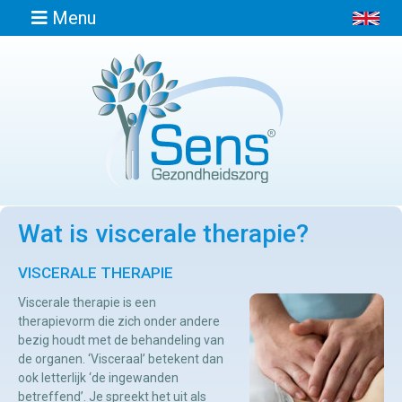
Menu
Home
Informatie
Wat is viscerale therapie?
Afspraak
maken
VISCERALE THERAPIE
Viscerale therapie is een
Locaties
therapievorm die zich onder andere
bezig houdt met de behandeling van
de organen. ‘Visceraal’ betekent dan
Contact
ook letterlijk ‘de ingewanden
Osteopathie
betreffend’. Je spreekt het uit als