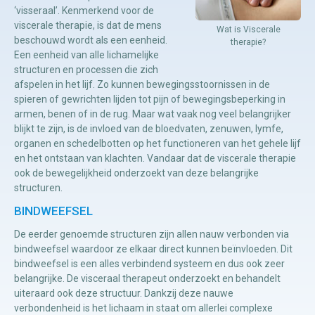
‘visseraal’. Kenmerkend voor de
viscerale therapie, is dat de mens
Wat is Viscerale
Manuele
beschouwd wordt als een eenheid.
therapie?
Een eenheid van alle lichamelijke
therapie
structuren en processen die zich
afspelen in het lijf. Zo kunnen bewegingsstoornissen in de
Viscerale
spieren of gewrichten lijden tot pijn of bewegingsbeperking in
armen, benen of in de rug. Maar wat vaak nog veel belangrijker
therapie
blijkt te zijn, is de invloed van de bloedvaten, zenuwen, lymfe,
Craniosacraal
organen en schedelbotten op het functioneren van het gehele lijf
en het ontstaan van klachten. Vandaar dat de viscerale therapie
therapie
ook de bewegelijkheid onderzoekt van deze belangrijke
Fysiotherapie
structuren.
BINDWEEFSEL
De eerder genoemde structuren zijn allen nauw verbonden via
bindweefsel waardoor ze elkaar direct kunnen beïnvloeden. Dit
bindweefsel is een alles verbindend systeem en dus ook zeer
belangrijke. De visceraal therapeut onderzoekt en behandelt
uiteraard ook deze structuur. Dankzij deze nauwe
verbondenheid is het lichaam in staat om allerlei complexe