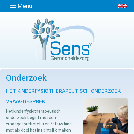
Menu
Home
Informatie
Onderzoek
Afspraak
maken
HET KINDERFYSIOTHERAPEUTISCH ONDERZOEK
VRAAGGESPREK
Locaties
Het kinderfysiotherapeutisch
onderzoek begint met een
Contact
vraaggesprek met u en /of uw kind
met als doel het inzichtelijk maken
Osteopathie