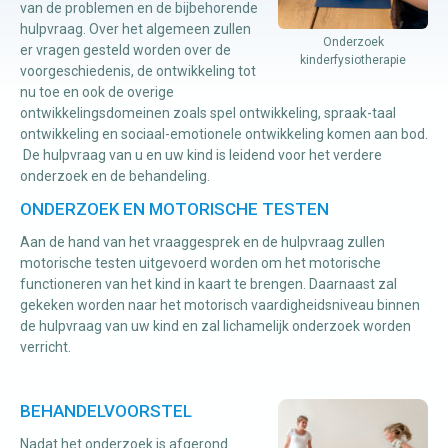
van de problemen en de bijbehorende
hulpvraag. Over het algemeen zullen
Onderzoek
er vragen gesteld worden over de
Manuele
kinderfysiotherapie
voorgeschiedenis, de ontwikkeling tot
therapie
nu toe en ook de overige
ontwikkelingsdomeinen zoals spel ontwikkeling, spraak-taal
ontwikkeling en sociaal-emotionele ontwikkeling komen aan bod.
Viscerale
De hulpvraag van u en uw kind is leidend voor het verdere
therapie
onderzoek en de behandeling.
Craniosacraal
ONDERZOEK EN MOTORISCHE TESTEN
therapie
Aan de hand van het vraaggesprek en de hulpvraag zullen
Fysiotherapie
motorische testen uitgevoerd worden om het motorische
functioneren van het kind in kaart te brengen. Daarnaast zal
gekeken worden naar het motorisch vaardigheidsniveau binnen
de hulpvraag van uw kind en zal lichamelijk onderzoek worden
verricht.
BEHANDELVOORSTEL
Nadat het onderzoek is afgerond