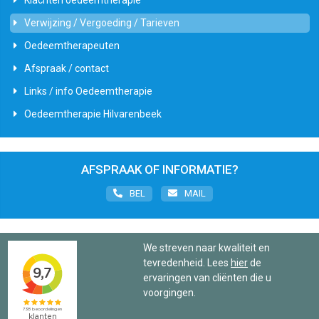
Klachten oedeemtherapie
Verwijzing / Vergoeding / Tarieven
Oedeemtherapeuten
Afspraak / contact
Links / info Oedeemtherapie
Oedeemtherapie Hilvarenbeek
AFSPRAAK OF INFORMATIE?
BEL
MAIL
We streven naar kwaliteit en
tevredenheid. Lees
hier
de
ervaringen van cliënten die u
voorgingen.