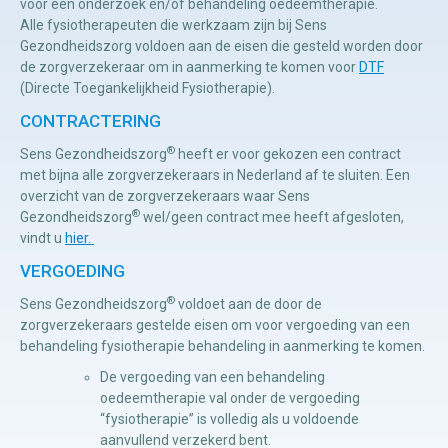
voor een onderzoek en/of behandeling oedeemtherapie.
Alle fysiotherapeuten die werkzaam zijn bij Sens
Gezondheidszorg voldoen aan de eisen die gesteld worden door
Manuele
de zorgverzekeraar om in aanmerking te komen voor
DTF
therapie
(Directe Toegankelijkheid Fysiotherapie).
CONTRACTERING
Viscerale
®
Sens Gezondheidszorg
heeft er voor gekozen een contract
therapie
met bijna alle zorgverzekeraars in Nederland af te sluiten. Een
overzicht van de zorgverzekeraars waar Sens
Craniosacraal
®
Gezondheidszorg
wel/geen contract mee heeft afgesloten,
therapie
vindt u
hier.
Fysiotherapie
VERGOEDING
®
Sens Gezondheidszorg
voldoet aan de door de
zorgverzekeraars gestelde eisen om voor vergoeding van een
behandeling fysiotherapie behandeling in aanmerking te komen.
De vergoeding van een behandeling
oedeemtherapie val onder de vergoeding
“fysiotherapie” is volledig als u voldoende
aanvullend verzekerd bent.