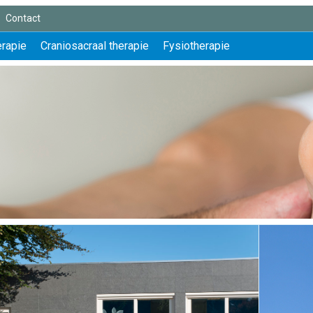
Contact
erapie
Craniosacraal therapie
Fysiotherapie