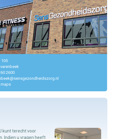
t 105
lvarenbeek
260 2600
enbeek@sensgezondheidszorg.nl
 maps
 U kunt terecht voor
. Indien u vragen heeft