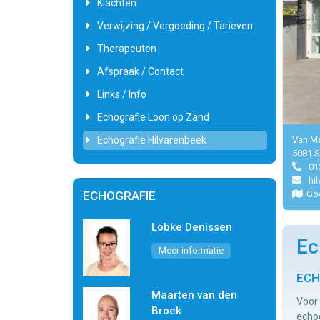
Klachten
Verwijzing / Vergoeding / Tarieven
Therapeuten
Afspraak / Contact
Links / Info
Echografie Loon op Zand
Echografie Hilvarenbeek
Van Me
5081 S
01
hi
ECHOGRAFIE
Go
Lobke Denissen
Ec
Meer informatie
ECH
Maarten van den
Voor
Broek
echo