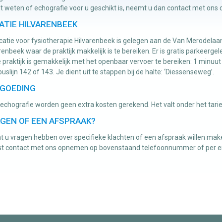
lt weten of echografie voor u geschikt is, neemt u dan contact met ons o
ATIE HILVARENBEEK
catie voor fysiotherapie Hilvarenbeek is gelegen aan de Van Merodelaan
renbeek waar de praktijk makkelijk is te bereiken. Er is gratis parkeerge
 praktijk is gemakkelijk met het openbaar vervoer te bereiken: 1 minuut
uslijn 142 of 143. Je dient uit te stappen bij de halte: ‘Diessenseweg’.
GOEDING
echografie worden geen extra kosten gerekend. Het valt onder het tari
GEN OF EEN AFSPRAAK?
 u vragen hebben over specifieke klachten of een afspraak willen make
st contact met ons opnemen op bovenstaand telefoonnummer of per 