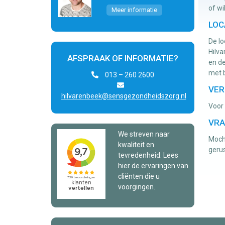
of wi
Meer informatie
LOC
De lo
Hilva
AFSPRAAK OF INFORMATIE?
en de
met b
013 – 260 2600
VER
hilvarenbeek@sensgezondheidszorg.nl
Voor 
VRA
We streven naar
Mocht
kwaliteit en
geru
tevredenheid. Lees
hier
de ervaringen van
cliënten die u
voorgingen.