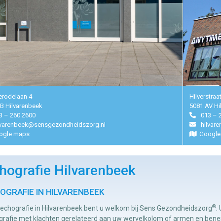
rodelaan 4
Hilverstraa
B Hilvarenbeek
5081 AV Hi
3 – 260 2600
013 – 
lvarenbeek@sensgezondheidszorg.nl
hilvar
ogle maps
Google
hografie Hilvarenbeek
OGRAFIE IN HILVARENBEEK
®
 echografie in Hilvarenbeek bent u welkom bij Sens Gezondheidszorg
.
grafie met klachten gerelateerd aan uw wervelkolom of armen en benen