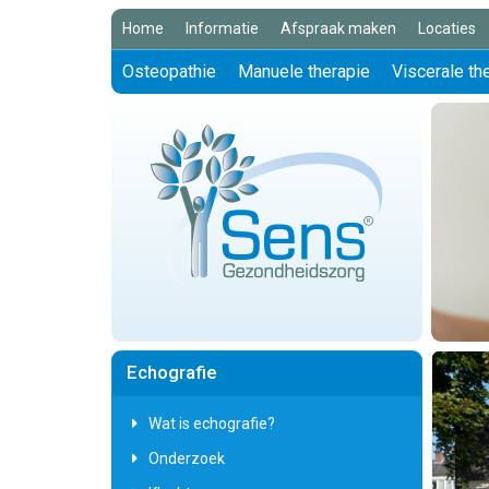
Home
Informatie
Afspraak maken
Locaties
Osteopathie
Manuele therapie
Viscerale th
Echografie
Wat is echografie?
Onderzoek