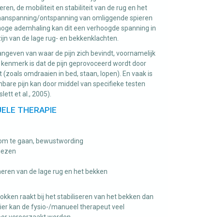
n, de mobiliteit en stabiliteit van de rug en het
e aanspanning/ontspanning van omliggende spieren
 hoge ademhaling kan dit een verhoogde spanning in
n van de lage rug- en bekkenklachten.
angeven van waar de pijn zich bevindt, voornamelijk
 kenmerk is dat de pijn geprovoceerd wordt door
zoals omdraaien in bed, staan, lopen). En vaak is
bare pijn kan door middel van specifieke testen
tt et al., 2005).
ELE THERAPIE
e om te gaan, bewustwording
viezen
neren van de lage rug en het bekken
ken raakt bij het stabiliseren van het bekken dan
ier kan de fysio-/manueel therapeut veel
oor veroorzaakt worden.