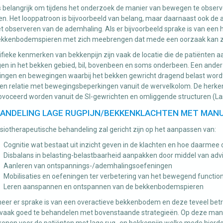
s belangrijk om tijdens het onderzoek de manier van bewegen te observere
en. Het looppatroon is bijvoorbeeld van belang, maar daarnaast ook d
t observeren van de ademhaling. Als er bijvoorbeeld sprake is van een
ekkenbodemspieren met zich meebrengen dat mede een oorzaak kan zij
fieke kenmerken van bekkenpijn zijn vaak de locatie die de patiënten a
en in het bekken gebied, bil, bovenbeen en soms onderbeen. Een ander
ngen en bewegingen waarbij het bekken gewricht dragend belast wordt (
en relatie met bewegingsbeperkingen vanuit de wervelkolom. De herken
voceerd worden vanuit de SI-gewrichten en omliggende structuren (Lasle
ANDELING LAGE RUGPIJN/BEKKENKLACHTEN MET MANU
siotherapeutische behandeling zal gericht zijn op het aanpassen van:
Cognitie wat bestaat uit inzicht geven in de klachten en hoe daarme
Disbalans in belasting-belastbaarheid aanpakken door middel van ad
Aanleren van ontspannings-/ademhalingsoefeningen
Mobilisaties en oefeningen ter verbetering van het bewegend functio
Leren aanspannen en ontspannen van de bekkenbodemspieren
er er sprake is van een overactieve bekkenbodem en deze teveel betrok
t vaak goed te behandelen met bovenstaande strategieën. Op deze man
kenen voor de patiënten met lage rug- en bekkenpijn welke mede hierd