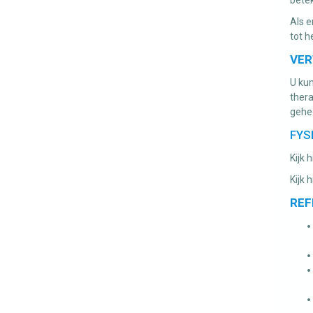
Als e
tot 
VER
U kun
thera
gehee
FYS
Kijk
Kijk 
REF