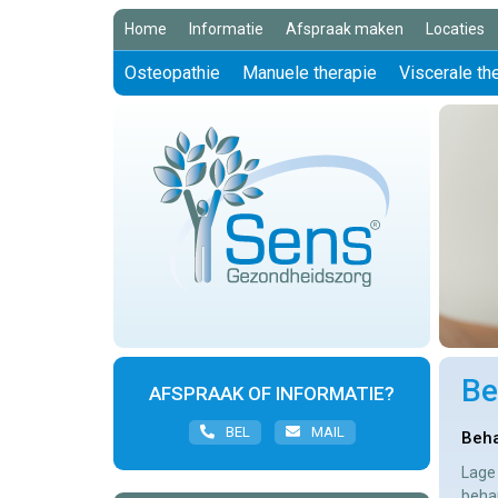
Home
Informatie
Afspraak maken
Locaties
Osteopathie
Manuele therapie
Viscerale th
Be
AFSPRAAK OF INFORMATIE?
BEL
MAIL
Beha
Lage 
behan