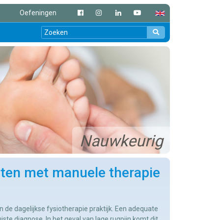
Oefeningen
Nauwkeurig
hten met manuele therapie
 de dagelijkse fysiotherapie praktijk. Een adequate
iste diagnose. In het geval van lage rugpijn komt dit