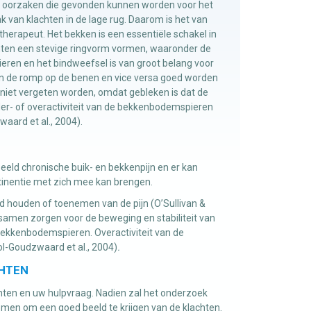
 om oorzaken die gevonden kunnen worden voor het
 van klachten in de lage rug. Daarom is het van
herapeut. Het bekken is een essentiële schakel in
chten een stevige ringvorm vormen, waaronder de
en en het bindweefsel is van groot belang voor
van de romp op de benen en vice versa goed worden
niet vergeten worden, omdat gebleken is dat de
er- of overactiviteit van de bekkenbodemspieren
aard et al., 2004).
eeld chronische buik- en bekkenpijn en er kan
tinentie met zich mee kan brengen.
d houden of toenemen van de pijn (O’Sullivan &
 samen zorgen voor de beweging en stabiliteit van
 bekkenbodemspieren. Overactiviteit van de
l-Goudzwaard et al., 2004)
.
CHTEN
chten en uw hulpvraag. Nadien zal het onderzoek
omen om een goed beeld te krijgen van de klachten.