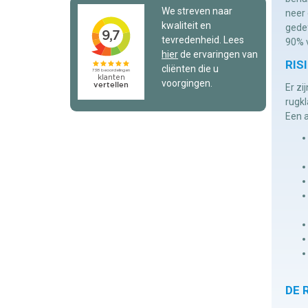
We streven naar
neer 
kwaliteit en
gedef
tevredenheid. Lees
90% v
hier
de ervaringen van
RIS
cliënten die u
voorgingen.
Er zi
rugkl
Een a
DE 