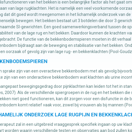
isfunctioneren van het bekken is een belangrijke factor als het gaat
aan van lage rugklachten. Het is namelijk een veel voorkomende oorzaak
g dat dit goed wordt meegenomen in het lichamelijk onderzoek van de t
enselijk bewegen. Het bekken bestaat uit 3 botdelen die door 3 gewri
naamde SI-gewrichten. Een goed samenwerkingsverband tussen de spier
abiliteit van de lage rug en het bekken. Daardoor kunnen de krachten 
ebracht. De functie van de bekkenbodemspieren moeten in dit verhaal 
nbodem bijdraagt aan de beweging en stabilisatie van het bekken. Ond
en oorzaak of gevolg zijn van lage rug- en bekkenklachten (Pool-Goudzw
KENBODEMSPIEREN
n sprake zijn van een overactieve bekkenbodem met als gevolg bijvoorb
e zijn van een onderactieve bekkenbodem wat klachten als urine incon
angepast bewegingsgedrag door pijnklachten kan leiden tot het in stan
s, 2007). Als de verschillende spiergroepen in de rug en het bekken die
ekken niet goed functioneren, kan dit zorgen voor een disfunctie in de
nbodem komt relatief vaak voor, zowel bij vrouwen als bij mannen (Poo
HAMELIJK ONDERZOEK LAGE RUGPIJN EN BEKKENKLA
erapeut zal in een uitgebreid vraaggesprek specifiek ingaan op uw kla
rt worden waarin verschillende testen en observaties aan bod zullen k