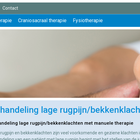
Contact
erapie
Craniosacraal therapie
Fysiotherapie
handeling lage rugpijn/bekkenklac
ndeling lage rugpijn/bekkenklachten met manuele therapie
rugpijn en bekkenklachten zijn veel voorkomende en geziene klachten in
deling van een patiënt met lage rugpijn begint met het stellen van de ju