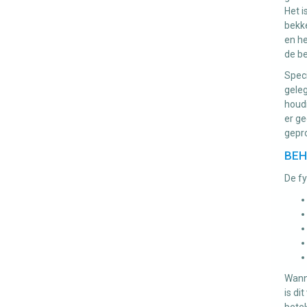
Het i
bekk
en he
de b
Speci
geleg
houdi
er ge
gepro
BEH
De fy
Wanne
is di
bete