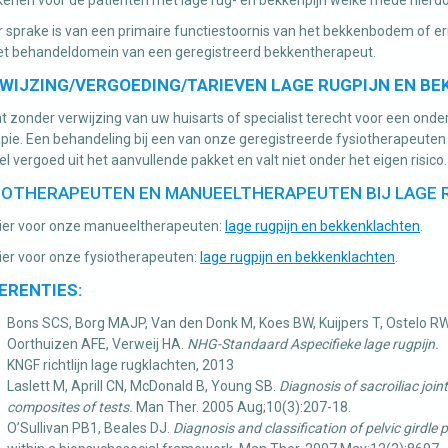
r sprake is van een primaire functiestoornis van het bekkenbodem of er
het behandeldomein van een geregistreerd bekkentherapeut.
WIJZING/VERGOEDING/TARIEVEN LAGE RUGPIJN EN B
t zonder verwijzing van uw huisarts of specialist terecht voor een ond
pie. Een behandeling bij een van onze geregistreerde fysiotherapeute
l vergoed uit het aanvullende pakket en valt niet onder het eigen risico.
IOTHERAPEUTEN EN MANUEELTHERAPEUTEN BIJ LAGE 
 hier voor onze manueeltherapeuten:
lage rugpijn en bekkenklachten
.
hier voor onze fysiotherapeuten:
lage rugpijn en bekkenklachten
.
ERENTIES:
Bons SCS, Borg MAJP, Van den Donk M, Koes BW, Kuijpers T, Ostelo R
Oorthuizen AFE, Verweij HA.
NHG-Standaard Aspecifieke lage rugpijn.
KNGF richtlijn lage rugklachten, 2013
Laslett M, Aprill CN, McDonald B, Young SB.
Diagnosis of sacroiliac joint
composites of tests.
Man Ther. 2005 Aug;10(3):207-18.
O’Sullivan PB1, Beales DJ.
Diagnosis and classification of pelvic girdle 