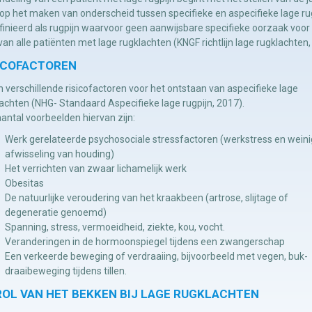
op het maken van onderscheid tussen specifieke en aspecifieke lage rug
inieerd als rugpijn waarvoor geen aanwijsbare specifieke oorzaak voor de
an alle patiënten met lage rugklachten (KNGF richtlijn lage rugklachten,
ICOFACTOREN
jn verschillende risicofactoren voor het ontstaan van aspecifieke lage
achten (NHG- Standaard Aspecifieke lage rugpijn, 2017).
antal voorbeelden hiervan zijn:
Werk gerelateerde psychosociale stressfactoren (werkstress en weini
afwisseling van houding)
Het verrichten van zwaar lichamelijk werk
Obesitas
De natuurlijke veroudering van het kraakbeen (artrose, slijtage of
degeneratie genoemd)
Spanning, stress, vermoeidheid, ziekte, kou, vocht.
Veranderingen in de hormoonspiegel tijdens een zwangerschap
Een verkeerde beweging of verdraaiing, bijvoorbeeld met vegen, buk-
draaibeweging tijdens tillen.
ROL VAN HET BEKKEN BIJ LAGE RUGKLACHTEN