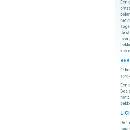
Een d
ontst
belan
het m
zoge
de st
overg
bekke
kan e
BEK
Er ka
sprak
Een a
Beale
het b
bekke
LIC
De th
gesta