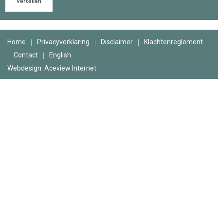
Manuele
therapie
Home
Privacyverklaring
Disclaimer
Klachtenreglement
Contact
English
Viscerale
Webdesign: Aceview Internet
therapie
Craniosacraal
therapie
Fysiotherapie