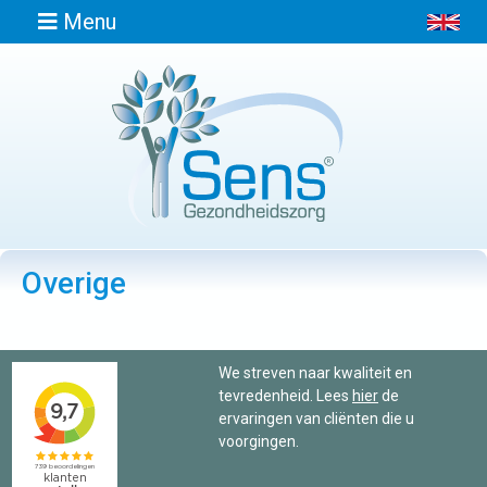
Menu
Home
Informatie
Overige
Afspraak
maken
We streven naar kwaliteit en
Locaties
tevredenheid. Lees
hier
de
ervaringen van cliënten die u
Contact
voorgingen.
Osteopathie