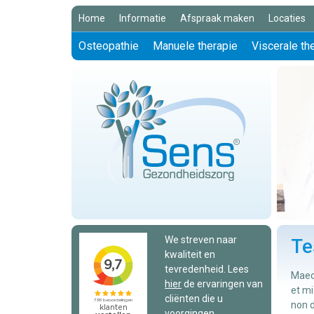
Home
Informatie
Afspraak maken
Locaties
Osteopathie
Manuele therapie
Viscerale th
We streven naar
Te
kwaliteit en
tevredenheid. Lees
Maece
hier
de ervaringen van
et mi
cliënten die u
non d
voorgingen.