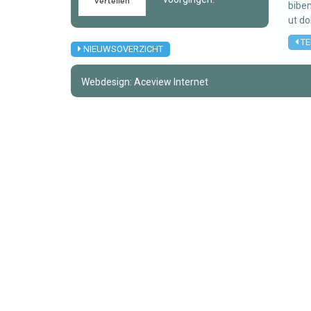
biben
ut do
TE
NIEUWSOVERZICHT
Webdesign: Aceview Internet