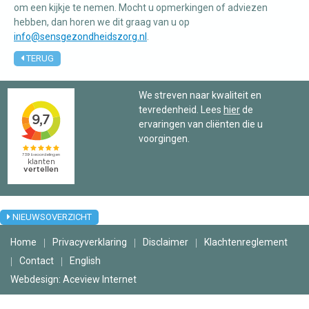
om een kijkje te nemen. Mocht u opmerkingen of adviezen
hebben, dan horen we dit graag van u op
info@sensgezondheidszorg.nl
.
Manuele
therapie
TERUG
We streven naar kwaliteit en
Viscerale
tevredenheid. Lees
hier
de
therapie
ervaringen van cliënten die u
voorgingen.
Craniosacraal
therapie
Fysiotherapie
NIEUWSOVERZICHT
Home
Privacyverklaring
Disclaimer
Klachtenreglement
Contact
English
Webdesign: Aceview Internet