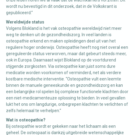
wordt nu bevestigd in dit onderzoek, dat in de Volkskrant is
gepubliceerd.”
Wereldwijde status
Volgens Blokland is het vak osteopathie wereldwijd niet meer
weg te denken uit de gezondheidszorg. In veel landen is
osteopathie erkend en maken opleidingen deel uit van het
reguliere hoger onderwijs. Osteopathie heeft nog niet overal een
gereguleerde status verworven, maar dat gebeurt steeds meer,
ook in Europa. Daarnaast wijst Blokland op de voortdurend
stijgende zorgkosten. Via osteopathie kan juist soms dure
medicatie worden voorkomen of verminderd, net als verdere
kostbare medische interventie. “Osteopathie vult een leemte
binnen de manuele geneeskunde en gezondheidszorg en kan
een belangrijke rol spelen bij complexe functionele klachten door
een niet-medicamenteuze oplossing te bieden. In veel gevallen
lukt het ons om langdurige, onbegrepen klachten te verlichten of
zelfs helemaal te verhelpen.”
Wat is osteopathie?
Bij osteopathie wordt er gekeken naar het lichaam als een
geheel. De osteopaat is dankzij uitgebreide wetenschappelijke