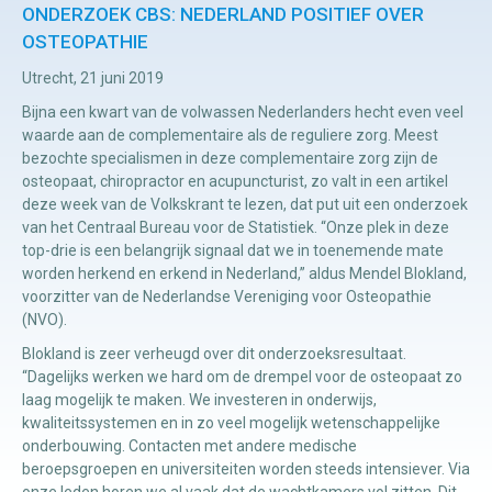
ONDERZOEK CBS: NEDERLAND POSITIEF OVER
OSTEOPATHIE
Manuele
Utrecht, 21 juni 2019
therapie
Bijna een kwart van de volwassen Nederlanders hecht even veel
waarde aan de complementaire als de reguliere zorg. Meest
Viscerale
bezochte specialismen in deze complementaire zorg zijn de
osteopaat, chiropractor en acupuncturist, zo valt in een artikel
therapie
deze week van de Volkskrant te lezen, dat put uit een onderzoek
Craniosacraal
van het Centraal Bureau voor de Statistiek. “Onze plek in deze
therapie
top-drie is een belangrijk signaal dat we in toenemende mate
worden herkend en erkend in Nederland,” aldus Mendel Blokland,
Fysiotherapie
voorzitter van de Nederlandse Vereniging voor Osteopathie
(NVO).
Blokland is zeer verheugd over dit onderzoeksresultaat.
“Dagelijks werken we hard om de drempel voor de osteopaat zo
laag mogelijk te maken. We investeren in onderwijs,
kwaliteitssystemen en in zo veel mogelijk wetenschappelijke
onderbouwing. Contacten met andere medische
beroepsgroepen en universiteiten worden steeds intensiever. Via
onze leden horen we al vaak dat de wachtkamers vol zitten. Dit