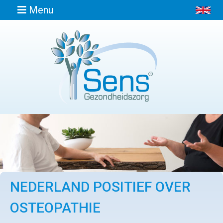
Menu
Home
Informatie
Afspraak
maken
Locaties
NEDERLAND POSITIEF OVER
Contact
OSTEOPATHIE
Osteopathie