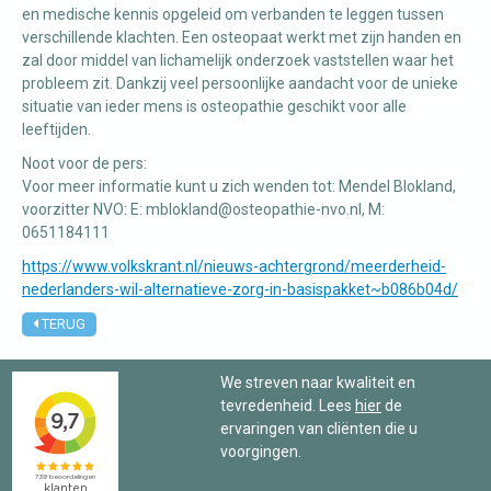
en medische kennis opgeleid om verbanden te leggen tussen
verschillende klachten. Een osteopaat werkt met zijn handen en
zal door middel van lichamelijk onderzoek vaststellen waar het
probleem zit. Dankzij veel persoonlijke aandacht voor de unieke
situatie van ieder mens is osteopathie geschikt voor alle
leeftijden.
Noot voor de pers:
Voor meer informatie kunt u zich wenden tot: Mendel Blokland,
voorzitter NVO: E: mblokland@osteopathie-nvo.nl, M:
0651184111
https://www.volkskrant.nl/nieuws-achtergrond/meerderheid-
nederlanders-wil-alternatieve-zorg-in-basispakket~b086b04d/
TERUG
We streven naar kwaliteit en
tevredenheid. Lees
hier
de
ervaringen van cliënten die u
voorgingen.