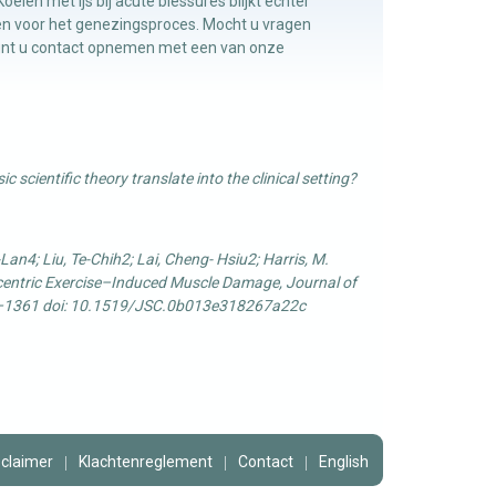
elen met ijs bij acute blessures blijkt echter
en voor het genezingsproces. Mocht u vragen
 kunt u contact opnemen met een van onze
cientific theory translate into the clinical setting?
an4; Liu, Te-Chih2; Lai, Cheng- Hsiu2; Harris, M.
ccentric Exercise–Induced Muscle Damage, Journal of
54–1361 doi: 10.1519/JSC.0b013e318267a22c
sclaimer
Klachtenreglement
Contact
English