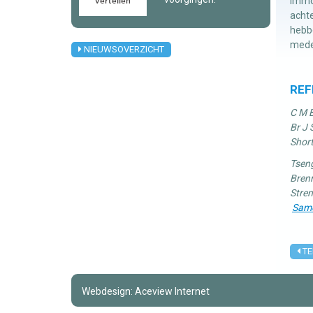
Immob
achte
hebbe
mede
NIEUWSOVERZICHT
REF
C M B
Br J
Short
Tseng
Brenn
Stre
Same
TE
Webdesign: Aceview Internet