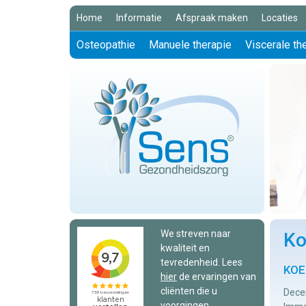
Home
Informatie
Afspraak maken
Locaties
Osteopathie
Manuele therapie
Viscerale th
We streven naar
Ko
kwaliteit en
tevredenheid. Lees
KOE
hier
de ervaringen van
cliënten die u
Decen
voorgingen.