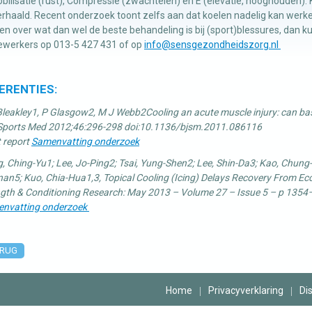
ilisatie (rust), Compressie (zwachtelen) en E (elevatie, hooghouden). Ko
rhaald. Recent onderzoek toont zelfs aan dat koelen nadelig kan werk
n over wat dan wel de beste behandeling is bij (sport)blessures, dan
werkers op 013-5 427 431 of op
info@sensgezondheidszorg.nl
ERENTIES:
leakley1, P Glasgow2, M J Webb2Cooling an acute muscle injury: can basic s
 Sports Med 2012;46:296-298 doi:10.1136/bjsm.2011.086116
 report
Samenvatting onderzoek
, Ching-Yu1; Lee, Jo-Ping2; Tsai, Yung-Shen2; Lee, Shin-Da3; Kao, Chung-L
an5; Kuo, Chia-Hua1,3, Topical Cooling (Icing) Delays Recovery From E
ngth & Conditioning Research: May 2013 – Volume 27 – Issue 5 – p 13
nvatting onderzoek
RUG
Home
Privacyverklaring
Di