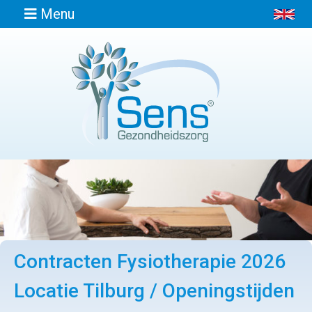
Menu
Home
Informatie
Afspraak
maken
Locaties
Contracten Fysiotherapie 2026
Contact
Locatie Tilburg / Openingstijden
Osteopathie