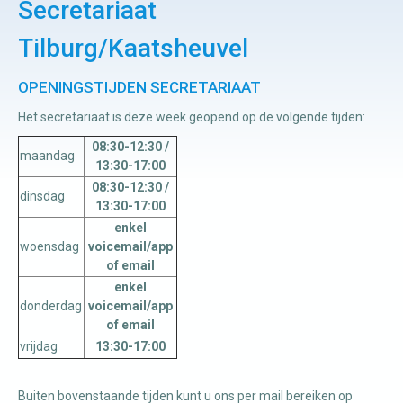
Secretariaat
Tilburg/Kaatsheuvel
Manuele
therapie
OPENINGSTIJDEN SECRETARIAAT
Het secretariaat is deze week geopend op de volgende tijden:
Viscerale
08:30-12:30 /
therapie
maandag
13:30-17:00
Craniosacraal
08:30-12:30 /
dinsdag
therapie
13:30-17:00
enkel
Fysiotherapie
woensdag
voicemail/app
of email
enkel
donderdag
voicemail/app
of email
vrijdag
13:30-17:00
Buiten bovenstaande tijden kunt u ons per mail bereiken op