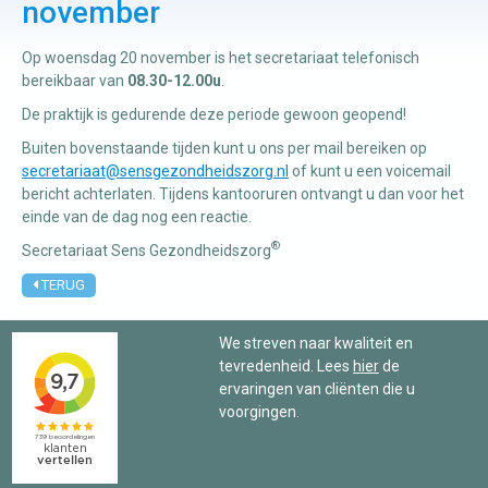
november
Op woensdag 20 november is het secretariaat telefonisch
Manuele
bereikbaar van
08.30-12.00u
.
therapie
De praktijk is gedurende deze periode gewoon geopend!
Buiten bovenstaande tijden kunt u ons per mail bereiken op
Viscerale
secretariaat@sensgezondheidszorg.nl
of kunt u een voicemail
therapie
bericht achterlaten. Tijdens kantooruren ontvangt u dan voor het
einde van de dag nog een reactie.
Craniosacraal
therapie
®
Secretariaat Sens Gezondheidszorg
TERUG
Fysiotherapie
We streven naar kwaliteit en
tevredenheid. Lees
hier
de
ervaringen van cliënten die u
voorgingen.