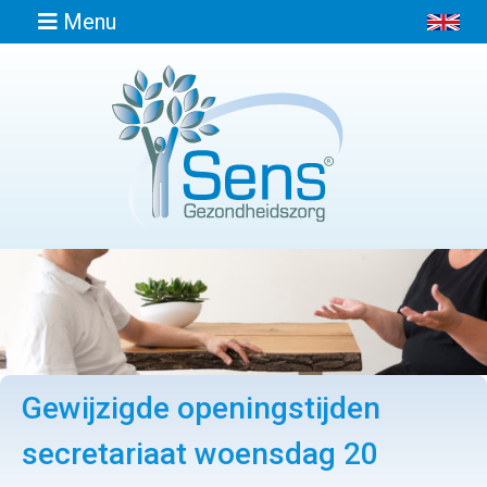
Menu
Home
Informatie
Afspraak
maken
Locaties
Gewijzigde openingstijden
Contact
secretariaat woensdag 20
Osteopathie