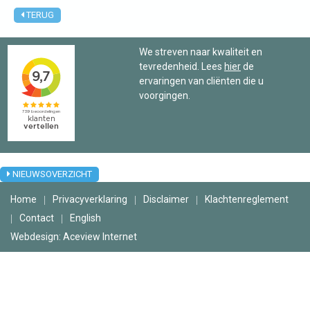
TERUG
Manuele
We streven naar kwaliteit en
therapie
tevredenheid. Lees
hier
de
ervaringen van cliënten die u
voorgingen.
Viscerale
therapie
Craniosacraal
therapie
NIEUWSOVERZICHT
Fysiotherapie
Home
Privacyverklaring
Disclaimer
Klachtenreglement
Contact
English
Webdesign: Aceview Internet