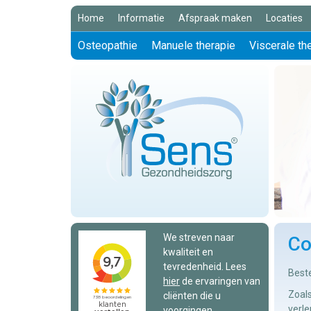
Home
Informatie
Afspraak maken
Locaties
Osteopathie
Manuele therapie
Viscerale th
We streven naar
Co
kwaliteit en
tevredenheid. Lees
Beste
hier
de ervaringen van
Zoals
cliënten die u
verle
voorgingen.