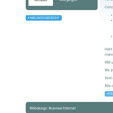
Conc
NIEUWSOVERZICHT
Hebt 
manie
Wilt 
We zu
Veel
Alle
TE
Webdesign: Aceview Internet