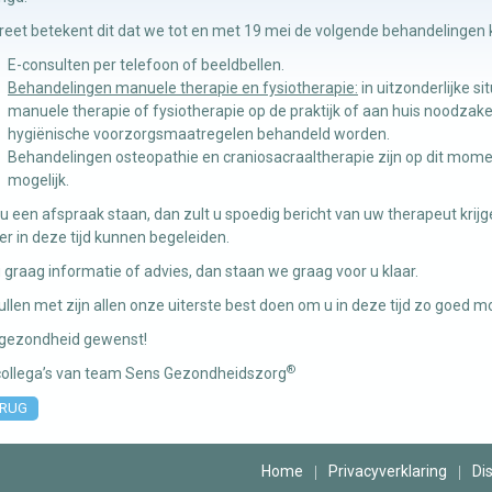
reet betekent dit dat we tot en met 19 mei de volgende behandelingen
E-consulten per telefoon of beeldbellen.
Behandelingen manuele therapie en fysiotherapie:
in uitzonderlijke s
manuele therapie of fysiotherapie op de praktijk of aan huis noodzake
hygiënische voorzorgsmaatregelen behandeld worden.
Behandelingen osteopathie en craniosacraaltherapie zijn op dit mom
mogelijk.
u een afspraak staan, dan zult u spoedig bericht van uw therapeut kri
r in deze tijd kunnen begeleiden.
u graag informatie of advies, dan staan we graag voor u klaar.
llen met zijn allen onze uiterste best doen om u in deze tijd zo goed mo
 gezondheid gewenst!
®
 collega’s van team Sens Gezondheidszorg
RUG
Home
Privacyverklaring
Di