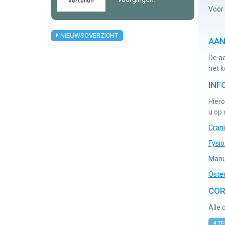
Voor 
NIEUWSOVERZICHT
AAN
De aa
het 
INF
Hiero
u op
Crani
Fysio
Manu
Oste
COR
Alle 
TE