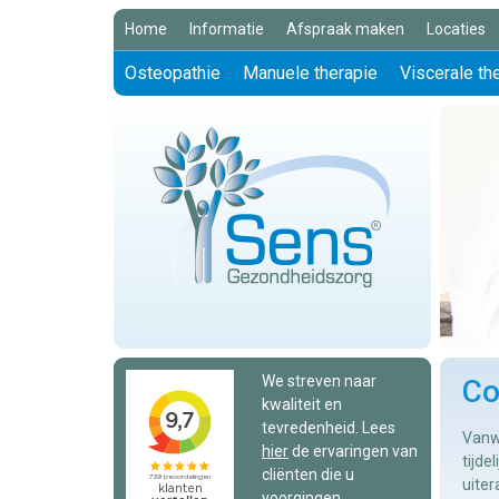
Home
Informatie
Afspraak maken
Locaties
Osteopathie
Manuele therapie
Viscerale th
We streven naar
Co
kwaliteit en
tevredenheid. Lees
Vanw
hier
de ervaringen van
tijde
cliënten die u
uiter
voorgingen.