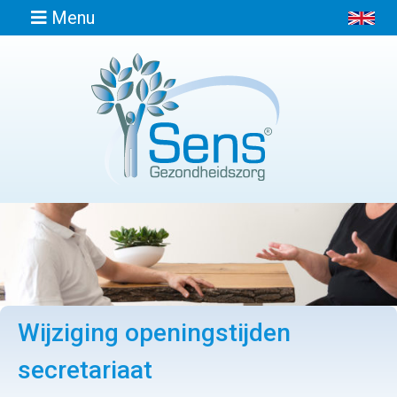
Menu
Home
Informatie
Afspraak
maken
Locaties
Wijziging openingstijden
Contact
secretariaat
Osteopathie