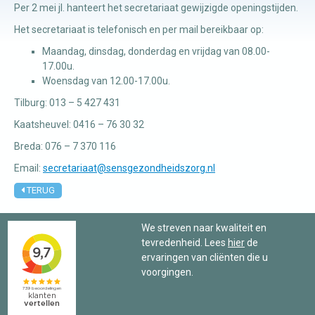
Per 2 mei jl. hanteert het secretariaat gewijzigde openingstijden.
Het secretariaat is telefonisch en per mail bereikbaar op:
Manuele
Maandag, dinsdag, donderdag en vrijdag van 08.00-
therapie
17.00u.
Woensdag van 12.00-17.00u.
Viscerale
Tilburg: 013 – 5 427 431
therapie
Kaatsheuvel: 0416 – 76 30 32
Craniosacraal
Breda: 076 – 7 370 116
therapie
Email:
secretariaat@sensgezondheidszorg.nl
Fysiotherapie
TERUG
We streven naar kwaliteit en
tevredenheid. Lees
hier
de
ervaringen van cliënten die u
voorgingen.