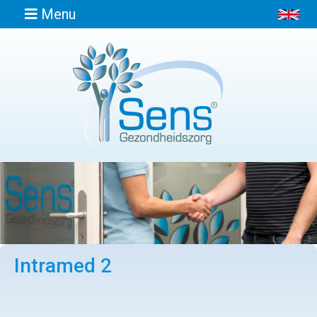
Menu
Home
Informatie
Afspraak
maken
Locaties
Intramed 2
Contact
Osteopathie