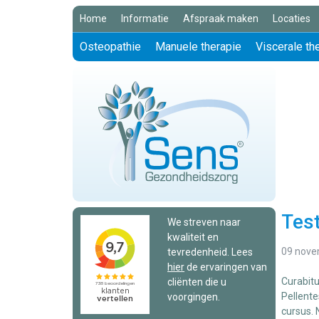
Home
Informatie
Afspraak maken
Locaties
Osteopathie
Manuele therapie
Viscerale th
Test
We streven naar
kwaliteit en
09 nove
tevredenheid. Lees
hier
de ervaringen van
Curabitu
cliënten die u
Pellente
voorgingen.
cursus. 