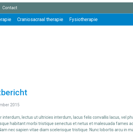
Contact
erapie
Craniosacraal therapie
Fysiotherapie
bericht
mber 2015
r interdum, lectus ut ultricies interdum, lacus felis convallis lacus, vel p
sque habitant morbi tristique senectus et netus et malesuada fames ac 
Nam nec sapien vitae diam scelerisque tristique. Nunc lobortis arcu in m