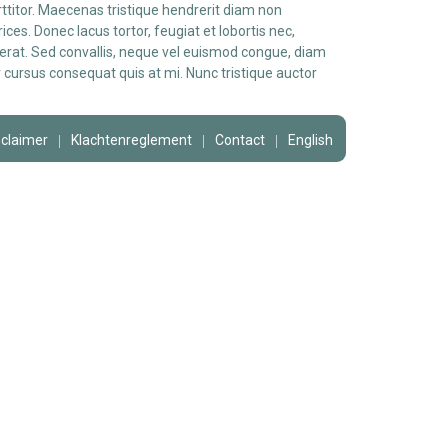
rttitor. Maecenas tristique hendrerit diam non
es. Donec lacus tortor, feugiat et lobortis nec,
erat. Sed convallis, neque vel euismod congue, diam
r cursus consequat quis at mi. Nunc tristique auctor
sclaimer
Klachtenreglement
Contact
English