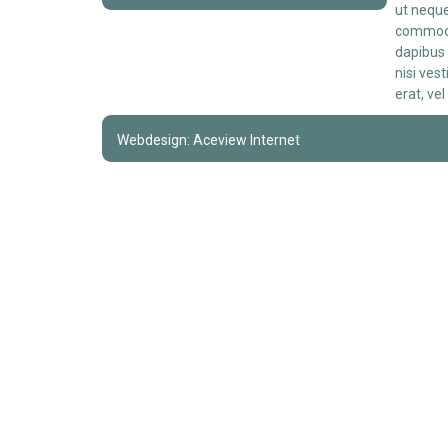
ut neque
commodo.
dapibus 
nisi ves
erat, vel
Webdesign: Aceview Internet